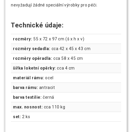
nevyžadují žádné speciální výrobky pro péči.
Technické údaje:
rozměry:
55 x 72 x 97 cm (š x h x v)
rozměry sedadla:
cca 42 x 45 x 43 cm
rozměry opěradla:
cca 58 x 45 cm
šířka loketní opěrky:
cca 4 cm
materiál rámu:
ocel
barva rámu:
antracit
barva textilie:
černá
max. nosnost:
cca 110 kg
set:
2 ks