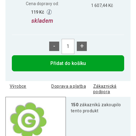
Cena dopravy od:
1 607,44 Kč
119 Kč
skladem
-
+
Přidat do košíku
Výrobce
Doprava a platba
Zákaznická
podpora
150
zákazníků zakoupilo
tento produkt