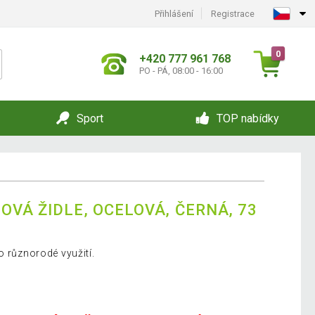
Přihlášení
Registrace
0
+420 777 961 768
PO - PÁ, 08:00 - 16:00
Sport
TOP nabídky
VÁ ŽIDLE, OCELOVÁ, ČERNÁ, 73
o různorodé využití.