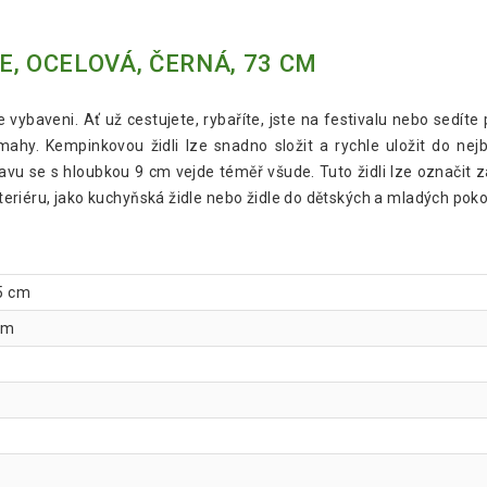
, OCELOVÁ, ČERNÁ, 73 CM
le vybaveni. Ať už cestujete, rybaříte, jste na festivalu nebo sed
námahy. Kempinkovou židli lze snadno složit a rychle uložit do ne
avu se s hloubkou 9 cm vejde téměř všude. Tuto židli lze označit z
interiéru, jako kuchyňská židle nebo židle do dětských a mladých poko
45 cm
cm