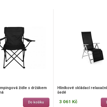
empingová židle s držákem
Hliníkové skládací relaxační
ná
šedé
3 061 Kč
Do košíku