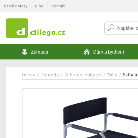
Časté dotazy
Blog
Kontakt
Zahrada
Dům a bydlení
Dilego
Zahrada
Zahradní nábytek
Židle
Skládac