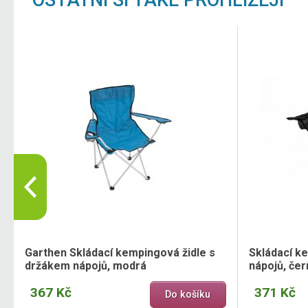
OSTATNÍ SI TAKÉ PROHLÍŽEJÍ
Garthen Skládací kempingová židle s
Skládací k
držákem nápojů, modrá
nápojů, čer
367 Kč
371 Kč
Do košíku