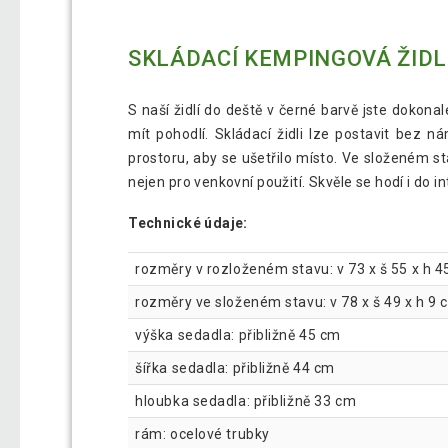
SKLÁDACÍ KEMPINGOVÁ ŽIDLE
S naší židlí do deště v černé barvě jste dokona
mít pohodlí. Skládací židli lze postavit bez 
prostoru, aby se ušetřilo místo. Ve složeném st
nejen pro venkovní použití. Skvěle se hodí i do 
Technické údaje:
rozměry v rozloženém stavu: v 73 x š 55 x h 
rozměry ve složeném stavu: v 78 x š 49 x h 9 
výška sedadla: přibližně 45 cm
šířka sedadla: přibližně 44 cm
hloubka sedadla: přibližně 33 cm
rám: ocelové trubky