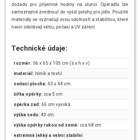
dozadu pro příjemné hodiny na slunci. Opěradlo lze
samozřejmě zvednout do vyšší polohy pro jídlo. Použité
materiály se vyznačují svou odolností a stabilitou, které
navíc odolávají větru, počasí a UV záření.
Technické údaje:
rozměr:
56 x 65 x 105 cm (š x h x v)
materiál:
hliník a textil
sedací plocha:
43 x 44 cm
šířka opěrky:
cca 5 cm
opěrka zad:
65 cm vysoká
výška sedu:
43 cm
výška opěrky rukou od země:
cca 68 cm
extrémně lehký a velmi stabilní