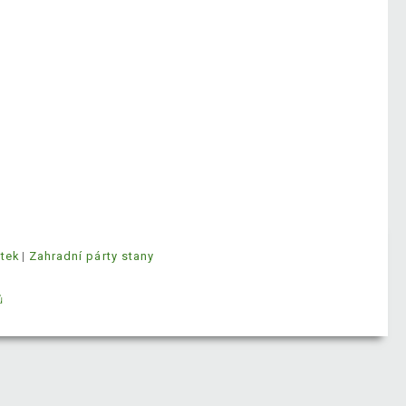
ytek
Zahradní párty stany
ů