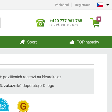
Přihlášení
Registrace
0
+420 777 961 768
PO - PÁ, 08:00 - 16:00
Sport
TOP nabídky
+
pozitivních recenzí na Heureka.cz
8%
zákazníků doporučuje Dilego