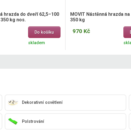
á hrazda do dveří 62,5–100
MOVIT Nástěnná hrazda na s
 350 kg nos.
350 kg
970 Kč
Do košíku
skladem
skl
Dekorativní osvětlení
Polstrování