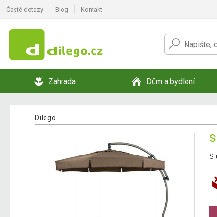
Časté dotazy
Blog
Kontakt
Zahrada
Dům a bydlení
Dilego
S
Sl