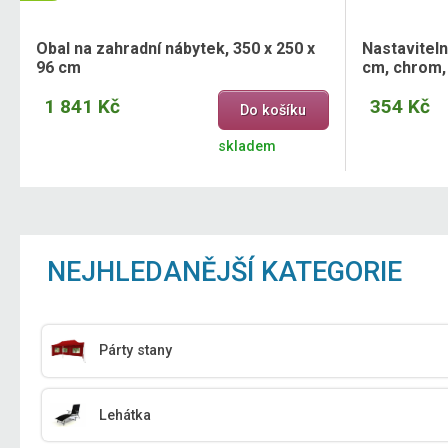
Obal na zahradní nábytek, 350 x 250 x
Nastaviteln
96 cm
cm, chrom,
1 841 Kč
354 Kč
Do košíku
skladem
NEJHLEDANĚJŠÍ KATEGORIE
Párty stany
Lehátka