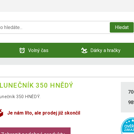
Hledat
Volný čas
Dárky a hračky
LUNEČNÍK 350 HNĚDÝ
70
unečník 350 HNĚDÝ.
9
Je nám líto, ale prodej již skončil