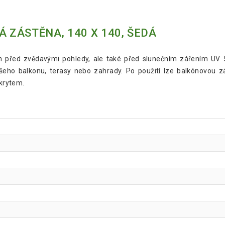
Á ZÁSTĚNA, 140 X 140, ŠEDÁ
n před zvědavými pohledy, ale také před slunečním zářením UV 
o balkonu, terasy nebo zahrady. Po použití lze balkónovou zás
krytem.