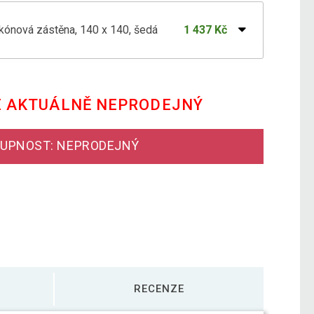
lkónová zástěna, 140 x 140, šedá
1 437 Kč
lkónová zástěna, 140 x 140, červená
1 389 Kč
E AKTUÁLNĚ NEPRODEJNÝ
lkónová zástěna, 140 x 140, hnědá
1 389 Kč
UPNOST: NEPRODEJNÝ
lkónová zástěna, 140 x 140, zelená
1 389 Kč
RECENZE