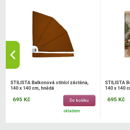
STILISTA Balkonová stínící zástěna,
STILISTA Ba
140 x 140 cm, hnědá
140 x 140 
695 Kč
695 Kč
Do košíku
skladem