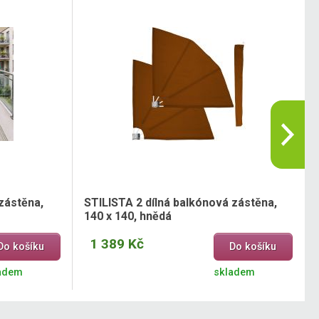
zástěna,
STILISTA 2 dílná balkónová zástěna,
140 x 140, hnědá
1 389 Kč
Do košíku
Do košíku
adem
skladem