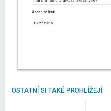
materiál rámu: práškově lakovaný kov
Obsah balení:
1 x zástěna
OSTATNÍ SI TAKÉ PROHLÍŽEJÍ