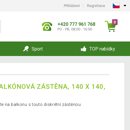
Přihlášení
Registrace
0
+420 777 961 768
PO - PÁ, 08:00 - 16:00
Sport
TOP nabídky
BALKÓNOVÁ ZÁSTĚNA, 140 X 140,
te na balkonu s touto diskrétní zástěnou.