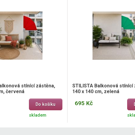
lkonová stínící zástěna,
STILISTA Balkonová stínící 
cm, červená
140 x 140 cm, zelená
695 Kč
Do košíku
skladem
skl