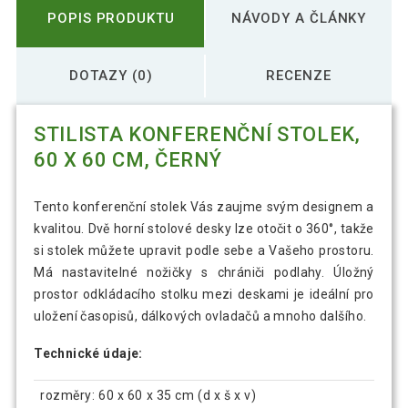
POPIS PRODUKTU
NÁVODY A ČLÁNKY
DOTAZY (0)
RECENZE
STILISTA KONFERENČNÍ STOLEK,
60 X 60 CM, ČERNÝ
Tento konferenční stolek Vás zaujme svým designem a
kvalitou. Dvě horní stolové desky lze otočit o 360°, takže
si stolek můžete upravit podle sebe a Vašeho prostoru.
Má nastavitelné nožičky s chrániči podlahy. Úložný
prostor odkládacího stolku mezi deskami je ideální pro
uložení časopisů, dálkových ovladačů a mnoho dalšího.
Technické údaje:
rozměry: 60 x 60 x 35 cm (d x š x v)