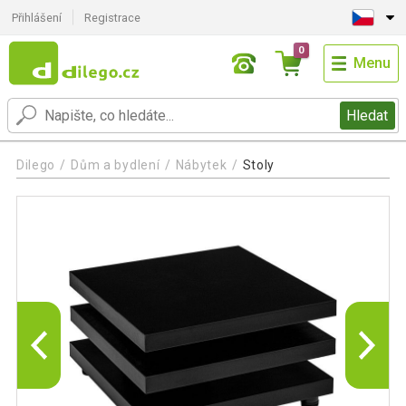
Přihlášení
Registrace
0
Menu
Hledat
Dilego
Dům a bydlení
Nábytek
Stoly