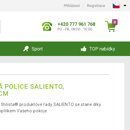
Přihlášení
Registrace
0
+420 777 961 768
PO - PÁ, 08:00 - 16:00
Sport
TOP nabídky
 POLICE SALIENTO,
 CM
 Stilista® produktové řady SALIENTO se stane díky
doplňkem Vašeho pokoje.