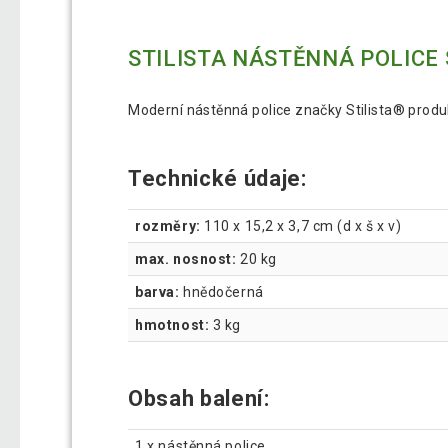
STILISTA NÁSTĚNNÁ POLICE
Moderní nástěnná police značky Stilista® produ
Technické údaje:
rozměry:
110 x 15,2 x 3,7 cm (d x š x v)
max. nosnost:
20 kg
barva:
hnědočerná
hmotnost:
3 kg
Obsah balení:
1 x nástěnná police