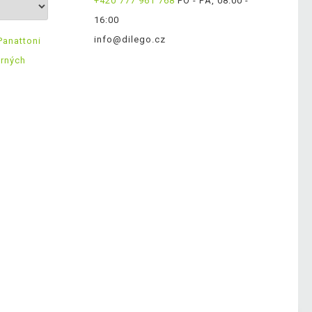
+420 777 961 768
PO - PÁ, 08:00 -
16:00
info@dilego.cz
Panattoni
ěrných