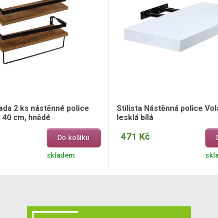
ada 2 ks nástěnné police
Stilista Nástěnná police Vol
, 40 cm, hnědé
lesklá bílá
471 Kč
Do košíku
skladem
skl