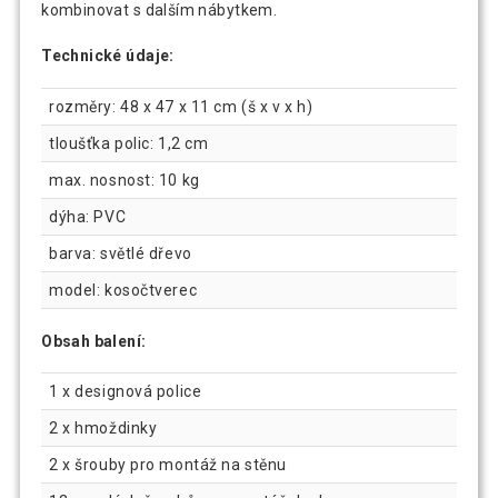
kombinovat s dalším nábytkem.
Technické údaje:
rozměry: 48 x 47 x 11 cm (š x v x h)
tloušťka polic: 1,2 cm
max. nosnost: 10 kg
dýha: PVC
barva: světlé dřevo
model: kosočtverec
Obsah balení:
1 x designová police
2 x hmoždinky
2 x šrouby pro montáž na stěnu