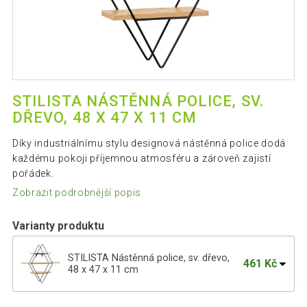
STILISTA NÁSTĚNNÁ POLICE, SV.
DŘEVO, 48 X 47 X 11 CM
Díky industriálnímu stylu designová nástěnná police dodá
každému pokoji příjemnou atmosféru a zároveň zajistí
pořádek.
Zobrazit podrobnější popis
Varianty produktu
STILISTA Nástěnná police, sv. dřevo,
461 Kč
48 x 47 x 11 cm
STILISTA Nástěnná police, tm. dřevo, 48