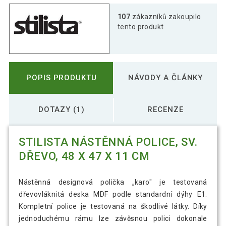
107
zákazníků zakoupilo
tento produkt
POPIS PRODUKTU
NÁVODY A ČLÁNKY
DOTAZY (1)
RECENZE
STILISTA NÁSTĚNNÁ POLICE, SV.
DŘEVO, 48 X 47 X 11 CM
Nástěnná designová polička „karo" je testovaná
dřevovláknitá deska MDF podle standardní dýhy E1.
Kompletní police je testovaná na škodlivé látky. Díky
jednoduchému rámu lze závěsnou polici dokonale