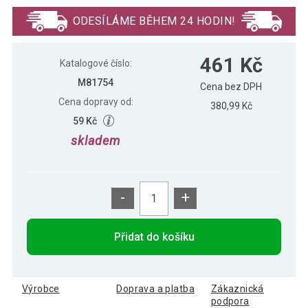
461 Kč
x 47 x 11 cm
ODESÍLÁME BĚHEM 24 HODIN!
461 Kč
Katalogové číslo:
M81754
Cena bez DPH
Cena dopravy od:
380,99 Kč
59 Kč
skladem
-
+
Přidat do košíku
Výrobce
Doprava a platba
Zákaznická
podpora