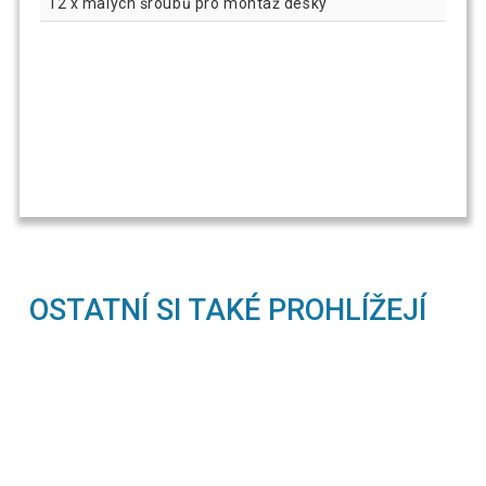
12 x malých šroubů pro montáž desky
OSTATNÍ SI TAKÉ PROHLÍŽEJÍ