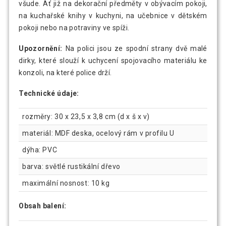
všude. Ať již na dekorační předměty v obývacím pokoji,
na kuchařské knihy v kuchyni, na učebnice v dětském
pokoji nebo na potraviny ve spíži.
Upozornění:
Na polici jsou ze spodní strany dvě malé
dirky, které slouží k uchycení spojovacího materiálu ke
konzoli, na které police drží.
Technické údaje:
rozměry: 30 x 23,5 x 3,8 cm (d x š x v)
materiál: MDF deska, ocelový rám v profilu U
dýha: PVC
barva: světlé rustikální dřevo
maximální nosnost: 10 kg
Obsah balení: