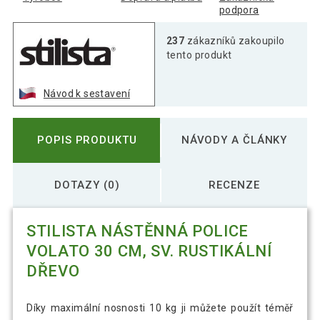
podpora
Stilista Nástěnná police Volato 90 cm, sv.
237
zákazníků zakoupilo
540 Kč
rustikální dřevo
tento produkt
Návod k sestavení
POPIS PRODUKTU
NÁVODY A ČLÁNKY
DOTAZY (0)
RECENZE
STILISTA NÁSTĚNNÁ POLICE
VOLATO 30 CM, SV. RUSTIKÁLNÍ
DŘEVO
Díky maximální nosnosti 10 kg ji můžete použít téměř