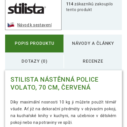
Stilista Nástěnná police Volato, 80 cm,
114
zákazníků zakoupilo
524 Kč
červená
tento produkt
Návod k sestavení
Stilista Nástěnná police Volato, 90 cm,
576 Kč
červená
POPIS PRODUKTU
NÁVODY A ČLÁNKY
DOTAZY (0)
RECENZE
STILISTA NÁSTĚNNÁ POLICE
VOLATO, 70 CM, ČERVENÁ
Díky maximální nosnosti 10 kg ji můžete použít téměř
všude. Ať již na dekorační předměty v obývacím pokoji,
na kuchařské knihy v kuchyni, na učebnice v dětském
pokoji nebo na potraviny ve spíži.