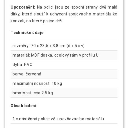
Upozornění:
Na polici jsou ze spodní strany dvě malé
dirky, které slouží k uchycení spojovacího materiálu ke
konzoli, na které police drží.
Technické údaje:
rozměry: 70 x 23,5 x 3,8 cm (d x š x v)
materiál: MDF deska, ocelový rám v profilu U
dýha: PVC
barva: červená
maximální nosnost: 10 kg
hmotnost: cca 2,5 kg
Obsah balení:
1 x nástěnná police vč. upevňovacího materiálu