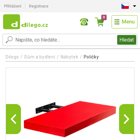
Přihlášení
Registrace
0
Menu
Hledat
Dilego
Dům a bydlení
Nábytek
Poličky