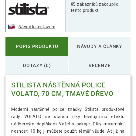
Stilista Nástěnná police Volato, 80 cm,
95
zákazníků zakoupilo
524 Kč
tmavé dřevo
tento produkt
Návod k sestavení
Stilista Nástěnná police Volato, 90 cm,
540 Kč
tmavé dřevo
POPIS PRODUKTU
NÁVODY A ČLÁNKY
DOTAZY (0)
RECENZE
STILISTA NÁSTĚNNÁ POLICE
VOLATO, 70 CM, TMAVÉ DŘEVO
Moderní nástěnné police značky Stilista produktové
řady VOLATO se stanou díky levitujícímu efektu
nádherným doplňkem Vašeho pokoje. Díky maximální
nosnosti 10 kg ji můžete použít téměř všude. Ať již na