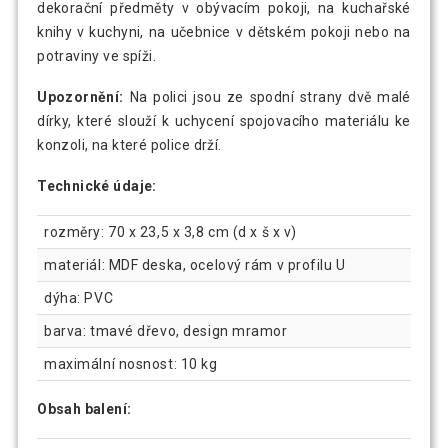
dekorační předměty v obývacím pokoji, na kuchařské
knihy v kuchyni, na učebnice v dětském pokoji nebo na
potraviny ve spíži.
Upozornění:
Na polici jsou ze spodní strany dvě malé
dírky, které slouží k uchycení spojovacího materiálu ke
konzoli, na které police drží.
Technické údaje:
rozměry: 70 x 23,5 x 3,8 cm (d x š x v)
materiál: MDF deska, ocelový rám v profilu U
dýha: PVC
barva: tmavé dřevo, design mramor
maximální nosnost: 10 kg
Obsah balení: