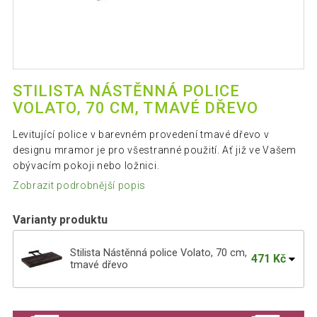
STILISTA NÁSTĚNNÁ POLICE
VOLATO, 70 CM, TMAVÉ DŘEVO
Levitující police v barevném provedení tmavé dřevo v
designu mramor je pro všestranné použití. Ať již ve Vašem
obývacím pokoji nebo ložnici.
Zobrazit podrobnější popis
Varianty produktu
Stilista Nástěnná police Volato, 70 cm,
471 Kč
tmavé dřevo
Stilista Nástěnná police Volato, 100 cm,
626 Kč
tmavé dřevo