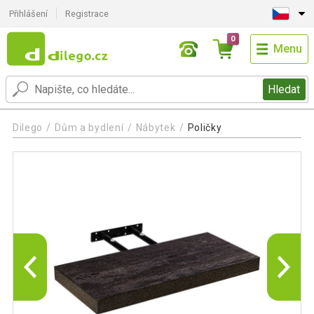
Přihlášení
Registrace
0
Menu
Hledat
Dilego
Dům a bydlení
Nábytek
Poličky