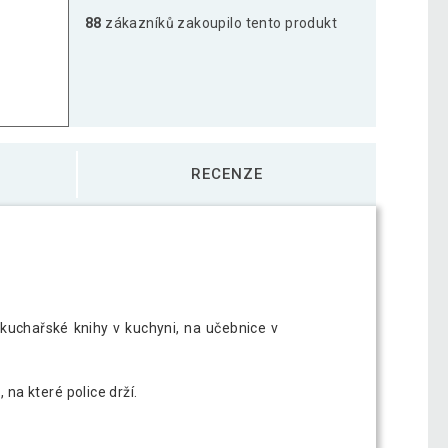
88
zákazníků zakoupilo tento produkt
lice Volato 60 cm, modrá
384 Kč
lice Volato 70 cm, modrá
471 Kč
RECENZE
lice Volato 90 cm, modrá
576 Kč
 kuchařské knihy v kuchyni, na učebnice v
 na které police drží.