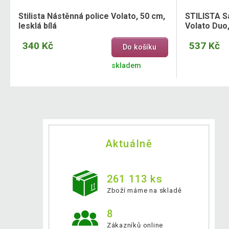
Stilista Nástěnná police Volato, 50 cm,
STILISTA S
lesklá bílá
Volato Duo
340 Kč
537 Kč
Do košíku
skladem
Aktuálně
261 113 ks
Zboží máme na skladě
8
Zákazníků online