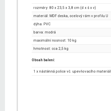
rozměry: 80 x 23,5 x 3,8 cm (d x š x v)
materiál: MDF deska, ocelový rám v profilu U
dýha: PVC
barva: modrá
maximální nosnost: 10 kg
hmotnost: cca 2,5 kg
Obsah balení:
1 x nástěnná police vč. upevňovacího materiá