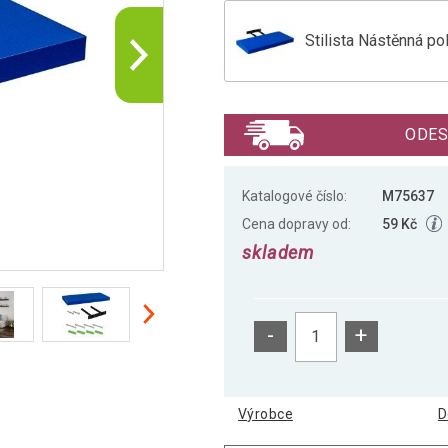
Stilista Nástěnná po
Stilista Nástěnná po
ODES
Stilista Nástěnná po
Katalogové číslo:
M75637
Cena dopravy od:
59 Kč
skladem
Stilista Nástěnná po
-
+
Stilista Nástěnná po
Výrobce
D
Stilista Nástěnná po