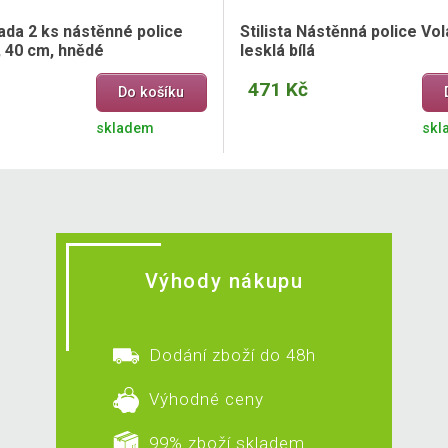
ada 2 ks nástěnné police
Stilista Nástěnná police Vol
, 40 cm, hnědé
lesklá bílá
471 Kč
Do košíku
skladem
skl
Výhody nákupu
Dodání zboží do 48h
Výhodné ceny
99% zboží skladem