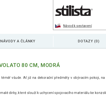
Stilista Nástěnná po
Návod k sestavení
Stilista Nástěnná po
NÁVODY A ČLÁNKY
DOTAZY (0)
Stilista Nástěnná po
 VOLATO 80 CM, MODRÁ
 téměř všude. Ať již na dekorační předměty v obývacím pokoji, na
malé dirky, které slouží k uchycení spojovacího materiálu ke konzoli,