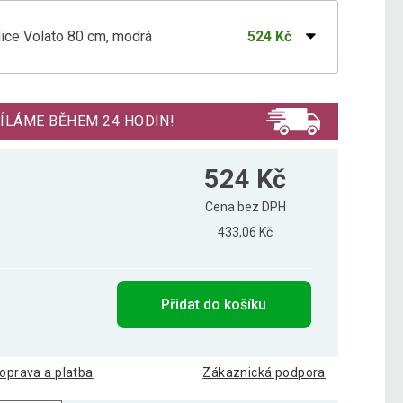
lice Volato 80 cm, modrá
524 Kč
lice Volato 100 cm, modrá
626 Kč
ÍLÁME BĚHEM 24 HODIN!
lice Volato 110 cm, modrá
679 Kč
524 Kč
Cena bez DPH
433,06 Kč
lice Volato 30 cm, modrá
278 Kč
Přidat do košíku
lice Volato 40 cm, modrá
311 Kč
oprava a platba
Zákaznická podpora
lice Volato 50 cm, modrá
340 Kč