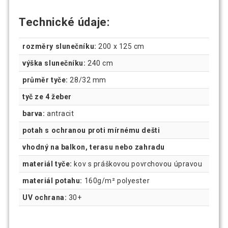
Technické údaje:
rozměry slunečníku:
200 x 125 cm
výška slunečníku:
240 cm
průměr tyče:
28/32 mm
tyč ze 4 žeber
barva:
antracit
potah s ochranou proti mírnému dešti
vhodný na balkon, terasu nebo zahradu
materiál tyče:
kov s práškovou povrchovou úpravou
materiál potahu:
160g/m² polyester
UV ochrana:
30+