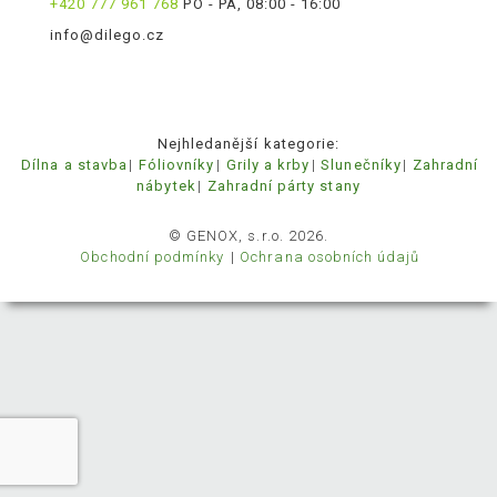
+420 777 961 768
PO - PÁ, 08:00 - 16:00
info@dilego.cz
Nejhledanější kategorie:
Dílna a stavba
Fóliovníky
Grily a krby
Slunečníky
Zahradní
nábytek
Zahradní párty stany
© GENOX, s.r.o. 2026.
Obchodní podmínky
Ochrana osobních údajů