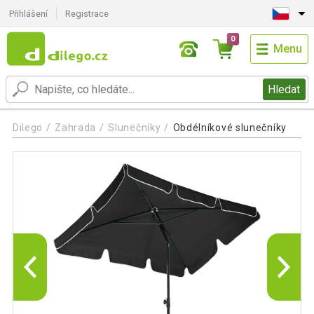
Přihlášení
Registrace
0
Menu
Hledat
Dilego
Zahrada
Slunečníky
Obdélníkové slunečníky