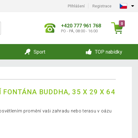
Přihlášení
Registrace
0
+420 777 961 768
PO - PÁ, 08:00 - 16:00
Sport
TOP nabídky
 FONTÁNA BUDDHA, 35 X 29 X 64
světlením promění vaši zahradu nebo terasu v oázu