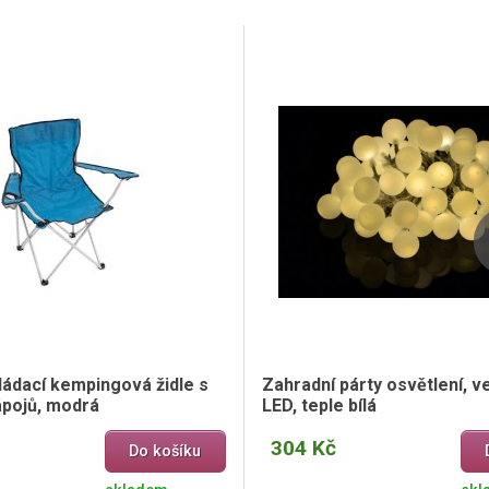
ládací kempingová židle s
Zahradní párty osvětlení, v
pojů, modrá
LED, teple bílá
304 Kč
Do košíku