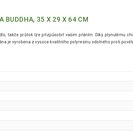
 BUDDHA, 35 X 29 X 64 CM
dlo, takže průtok lze přizpůsobit vašim přáním. Díky plynulému c
ána je vyrobena z vysoce kvalitního polyresinu odolného proti pově