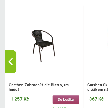
Garthen Zahradní židle Bistro, tm.
Garthen Sk
hnědá
držákem ná
1 257 Kč
367 Kč
Do košíku