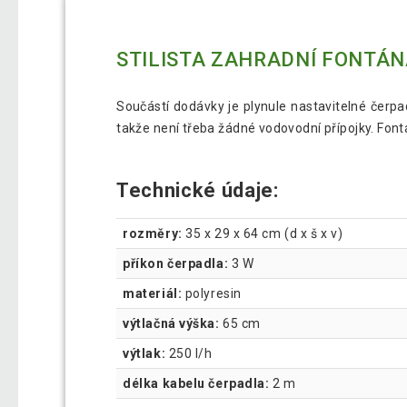
STILISTA ZAHRADNÍ FONTÁNA
Součástí dodávky je plynule nastavitelné čerpa
takže není třeba žádné vodovodní přípojky. Font
Technické údaje:
rozměry:
35 x 29 x 64 cm (d x š x v)
příkon čerpadla:
3 W
materiál:
polyresin
výtlačná výška:
65 cm
výtlak:
250 l/h
délka kabelu čerpadla:
2 m