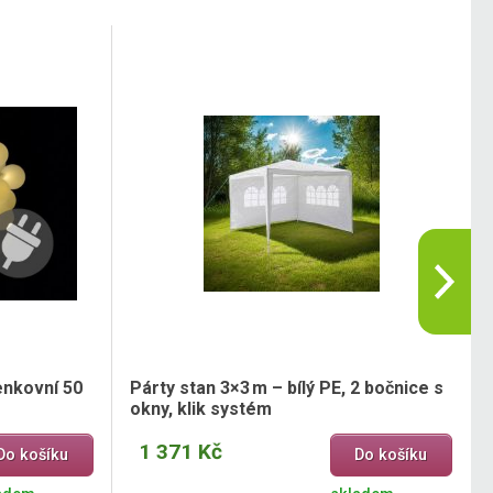
enkovní 50
Párty stan 3×3 m – bílý PE, 2 bočnice s
okny, klik systém
1 371 Kč
Do košíku
Do košíku