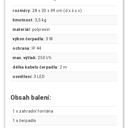
rozměry:
28 x 20 x 49 cm (d x š x v)
hmotnost:
3,5 kg
materiál:
polyresin
výkon čerpadla:
3 W
ochrana:
IP 44
max. výtlak:
250 l/h
délka kabelu čerpadla:
2 m
osvětlení:
3 LED
Obsah balení:
1 x zahradní fontána
1 x čerpadlo