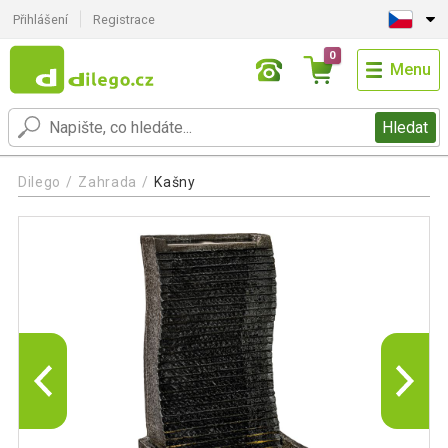
Přihlášení
Registrace
0
Menu
Hledat
Dilego
Zahrada
Kašny