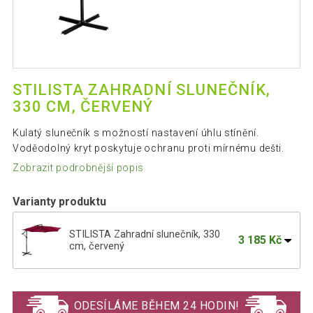
STILISTA ZAHRADNÍ SLUNEČNÍK,
330 CM, ČERVENÝ
Kulatý slunečník s možností nastavení úhlu stínění.
Voděodolný kryt poskytuje ochranu proti mírnému dešti.
Zobrazit podrobnější popis
Varianty produktu
STILISTA Zahradní slunečník, 330
3 185 Kč
cm, červený
STILISTA Zahradní slunečník, 330 cm,
3 151 Kč
hnědý
ODESÍLÁME BĚHEM 24 HODIN!