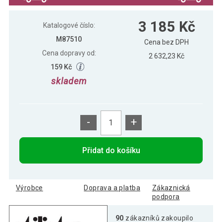
STILISTA Zahradní slunečník, 330 cm,
3 173 Kč
3 185 Kč
zelený
Katalogové číslo:
M87510
Cena bez DPH
Cena dopravy od:
2 632,23 Kč
159 Kč
skladem
-
+
Přidat do košíku
Výrobce
Doprava a platba
Zákaznická
podpora
90
zákazníků zakoupilo