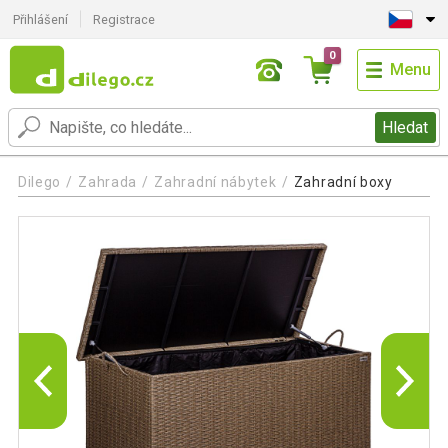
Přihlášení
Registrace
0
Menu
Hledat
Dilego
Zahrada
Zahradní nábytek
Zahradní boxy