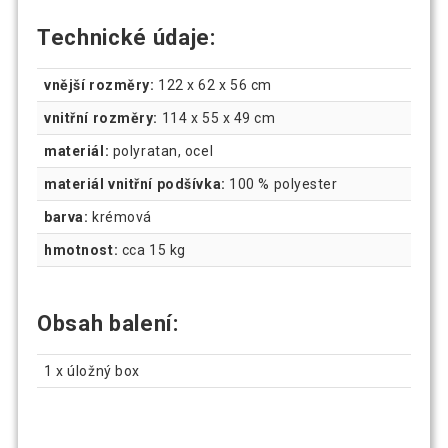
Technické údaje:
vnější rozměry:
122 x 62 x 56 cm
vnitřní rozměry:
114 x 55 x 49 cm
materiál:
polyratan, ocel
materiál vnitřní podšívka:
100 % polyester
barva:
krémová
hmotnost:
cca 15 kg
Obsah balení:
1 x úložný box