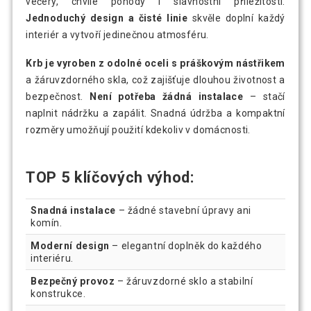
večery, chvíle pohody i slavnostní příležitosti.
Jednoduchý design a čisté linie
skvěle doplní každý
interiér a vytvoří jedinečnou atmosféru.
Krb je vyroben z odolné oceli s práškovým nástřikem
a žáruvzdorného skla, což zajišťuje dlouhou životnost a
bezpečnost.
Není potřeba žádná instalace
– stačí
naplnit nádržku a zapálit. Snadná údržba a kompaktní
rozměry umožňují použití kdekoliv v domácnosti.
TOP 5 klíčových výhod:
Snadná instalace
– žádné stavební úpravy ani
komín.
Moderní design
– elegantní doplněk do každého
interiéru.
Bezpečný provoz
– žáruvzdorné sklo a stabilní
konstrukce.