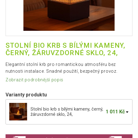
STOLNÍ BIO KRB S BÍLÝMI KAMENY,
ČERNÝ, ŽÁRUVZDORNÉ SKLO, 24,
Elegantní stolní krb pro romantickou atmosféru bez
nutnosti instalace. Snadné použití, bezpečný provoz.
Zobrazit podrobnější popis
Varianty produktu
Stolní bio krb s bílými kameny, černý,
1 011 Kč
žáruvzdorné sklo, 24,
JAGO Stolní krb nerezový, černý, 350 x
1 145 Kč
182 x 146 mm