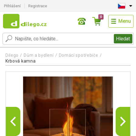
Přihlášení
Registrace
0
Menu
Hledat
Dilego
Dům a bydlení
Domácí spotřebiče
Krbová kamna