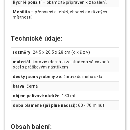
Rychlé použití
– okamžitě připraven k zapálení.
Mobilita
– přenosný a lehký, vhodný do různých
místností.
Technické údaje:
rozměry:
24,5 x 20,5 x 28 cm (d x š x v)
materiál:
korozivzdorná a za studena válcovaná
ocel s práškovým nástřikem
desky jsou vyrobeny ze:
žáruvzdorného skla
barva:
černá
objem palivové nádrže:
130 ml
doba plamene (při plné nádrži):
60 - 70 minut
Obsah balení: