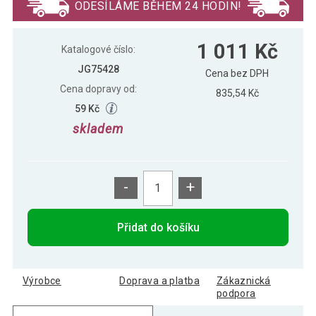
ODESÍLÁME BĚHEM 24 HODIN!
Stolní nerezový krb na bioethanol, 30
1 082 Kč
1 011 Kč
cm, tmavý antracit
Katalogové číslo:
JG75428
Cena bez DPH
Cena dopravy od:
835,54 Kč
59 Kč
skladem
-
+
Přidat do košíku
Výrobce
Doprava a platba
Zákaznická
podpora