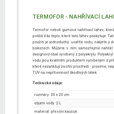
TERMOFOR - NAHŘÍVACÍ LAH
Termofor neboli gumová nahřívací lahev, kte
potěší Vás teplo, které tato láhev poskytuje. Ta
použití je jednoduchý: uvaříte vodu, nalijete ji
bolestech. Můžete s ním samozřejmě nahřát t
designový obal vyrobený z polyakrylu. Polyakryl
vodu jsou kvalitním produktem vyrobeným z př
které nezatěžují životní prostředí - prosíme, ne
TÜV na nepřítomnost škodlivých látek.
Technické údaje:
rozměry: 30 x 20 cm
objem vody: 2 L
materiál: příroční kaučuk