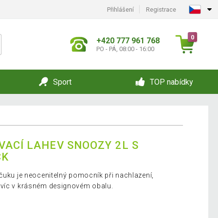
Přihlášení
Registrace
0
+420 777 961 768
PO - PÁ, 08:00 - 16:00
Sport
TOP nabídky
VACÍ LAHEV SNOOZY 2L S
CK
učuku je neocenitelný pomocník při nachlazení,
avíc v krásném designovém obalu.