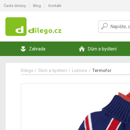
Časté dotazy
Blog
Kontakt
Zahrada
Dům a bydlení
Dilego
Dům a bydlení
Ložnice
Termofor