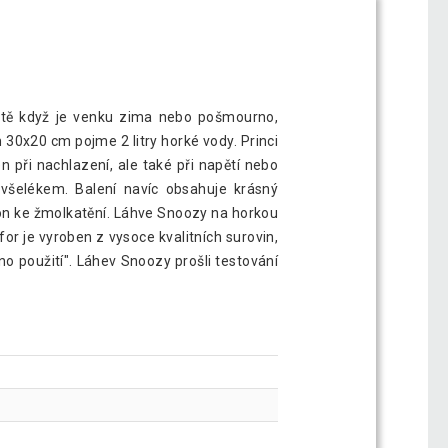
ště když je venku zima nebo pošmourno,
 30x20 cm pojme 2 litry horké vody. Princi
en při nachlazení, ale také při napětí nebo
všelékem. Balení navíc obsahuje krásný
lon ke žmolkatění. Láhve Snoozy na horkou
 je vyroben z vysoce kvalitních surovin,
no použití". Láhev Snoozy prošli testování