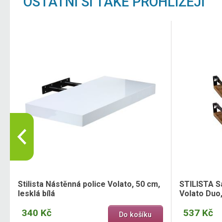
OSTATNÍ SI TAKÉ PROHLÍŽEJÍ
Stilista Nástěnná police Volato, 50 cm,
STILISTA S
lesklá bílá
Volato Duo
340 Kč
537 Kč
Do košíku