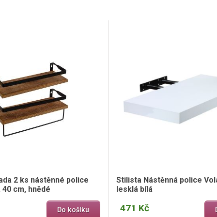
ada 2 ks nástěnné police
Stilista Nástěnná police Vol
, 40 cm, hnědé
lesklá bílá
471 Kč
Do košíku