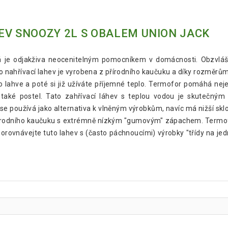
EV SNOOZY 2L S OBALEM UNION JACK
rá je odjakživa neocenitelným pomocníkem v domácnosti. Obzvlá
to nahřívací lahev je vyrobena z přírodního kaučuku a díky rozměrům
 do lahve a poté si již užíváte příjemné teplo. Termofor pomáhá nej
aké postel. Tato zahřívací láhev s teplou vodou je skutečným 
 se používá jako alternativa k vlněným výrobkům, navíc má nižší sk
írodního kaučuku s extrémně nízkým "gumovým" zápachem. Termofor
porovnávejte tuto lahev s (často páchnoucími) výrobky "třídy na jed