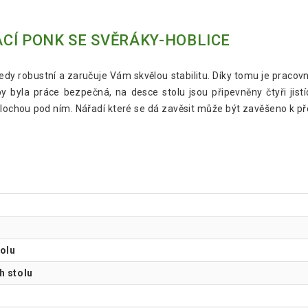
CÍ PONK SE SVĚRÁKY-HOBLICE
tedy robustní a zaručuje Vám skvělou stabilitu. Díky tomu je pracovn
y byla práce bezpečná, na desce stolu jsou připevněny čtyři jistíc
plochou pod ním. Nářadí které se dá zavěsit může být zavěšeno k př
tolu
h stolu