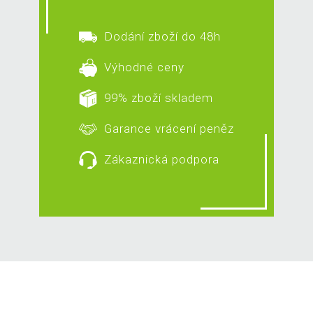
Dodání zboží do 48h
Výhodné ceny
99% zboží skladem
Garance vrácení peněz
Zákaznická podpora