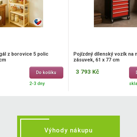
ál z borovice 5 polic
Pojízdný dílenský vozík na n
 cm
zásuvek, 61 x 77 cm
3 793 Kč
Do košíku
2-3 dny
skl
Výhody nákupu