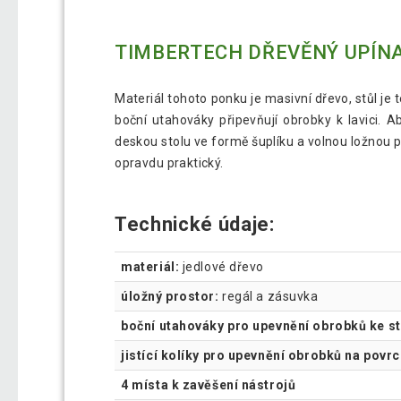
TIMBERTECH DŘEVĚNÝ UPÍNA
Materiál tohoto ponku je masivní dřevo, stůl je 
boční utahováky připevňují obrobky k lavici. Ab
deskou stolu ve formě šuplíku a volnou ložnou 
opravdu praktický.
Technické údaje:
materiál:
jedlové dřevo
úložný prostor:
regál a zásuvka
boční utahováky pro upevnění obrobků ke s
jistící kolíky pro upevnění obrobků na povrc
4 místa k zavěšení nástrojů