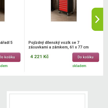
ářadí 5
Pojízdný dílenský vozík se 7
zásuvkami a zámkem, 61 x 77 cm
4 221 Kč
Do košíku
Do košíku
adem
skladem