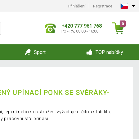
Přihlášení
Registrace
0
+420 777 961 768
PO - PÁ, 08:00 - 16:00
Sport
TOP nabídky
NÝ UPÍNACÍ PONK SE SVĚRÁKY-
ní, lepení nebo soustružení vyžaduje určitou stabilitu,
ý pracovní stůl přináší.