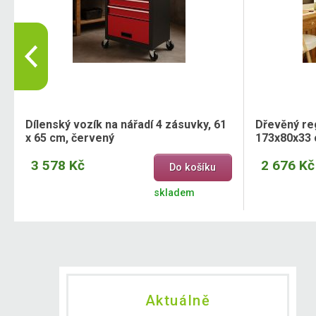
Dílenský vozík na nářadí 4 zásuvky, 61
Dřevěný reg
x 65 cm, červený
173x80x33
3 578 Kč
2 676 Kč
Do košíku
skladem
Aktuálně