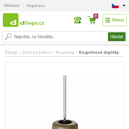
Přihlášení
Registrace
0
Menu
Hledat
Dilego
Dům a bydlení
Koupelna
Koupelnové doplňky