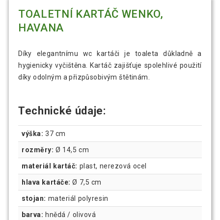
TOALETNÍ KARTÁČ WENKO,
HAVANA
Díky elegantnímu wc kartáči je toaleta důkladně a
hygienicky vyčištěna. Kartáč zajišťuje spolehlivé použití
díky odolným a přizpůsobivým štětinám.
Technické údaje:
výška:
37 cm
rozměry:
Ø 14,5 cm
materiál kartáč:
plast, nerezová ocel
hlava kartáče:
Ø 7,5 cm
stojan:
materiál polyresin
barva:
hnědá / olivová