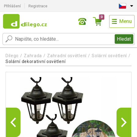
Přihlášení
Registrace
0
Menu
Hledat
Dilego
Zahrada
Zahradní osvětlení
Solární osvětlení
Solární dekorativní osvětlení