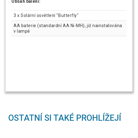
Obsah balení:
3 x Solární osvětlení "Butterfly"
AA baterie (standardní AA Ni-MH), již nainstalována
v lampě
OSTATNÍ SI TAKÉ PROHLÍŽEJÍ