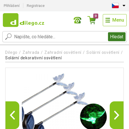
Přihlášení
Registrace
0
Menu
Hledat
Dilego
Zahrada
Zahradní osvětlení
Solární osvětlení
Solární dekorativní osvětlení