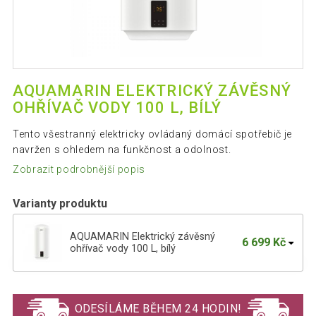
AQUAMARIN ELEKTRICKÝ ZÁVĚSNÝ
OHŘÍVAČ VODY 100 L, BÍLÝ
Tento všestranný elektricky ovládaný domácí spotřebič je
navržen s ohledem na funkčnost a odolnost.
Zobrazit podrobnější popis
Varianty produktu
AQUAMARIN Elektrický závěsný
6 699 Kč
ohřívač vody 100 L, bílý
Aquamarin Elektrický ohřívač vody, 30 l,
4 252 Kč
2 kW
ODESÍLÁME BĚHEM 24 HODIN!