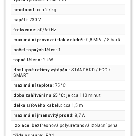
hmotnost:
cca 27 kg
napětí:
230 V
frekvence:
50/60 Hz
maximální provozní tlak v nádrži:
0,8 MPa / 8 barů
počet topných těles:
1
topné těleso:
2 kW
dostupné režimy vytápění:
STANDARD / ECO /
SMART
maximální teplota:
75 °C
doba zahřívání na 65 °C:
je cca 110 minut
délka síťového kabelu:
cca 1,5 m
maximální jmenovitý proud:
8,7 A
izolace:
bezfreonová polyuretanová izolační pěna
třída ochrany:
IPX4