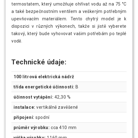
termostatem, který umožňuje ohřívat vodu až na 75 °C
a také bezpečnostním ventilem a veškerým potřebným
upevňovacím materiálem. Tento chytrý model je k
dispozici v různých výkonech, takže si jistě vyberete
takový, který bude vyhovovat vašim potřebám po teplé
vodě.
Technické údaje:
100 litrová elektrická nádrž
třída energetické účinnosti:
B
účinnost vytápění:
42,30 %
instalace:
vertikálně zavěšené
připojení:
spodní
průměr výrobku:
cca 410 mm
výška výrobku:
1160 mm