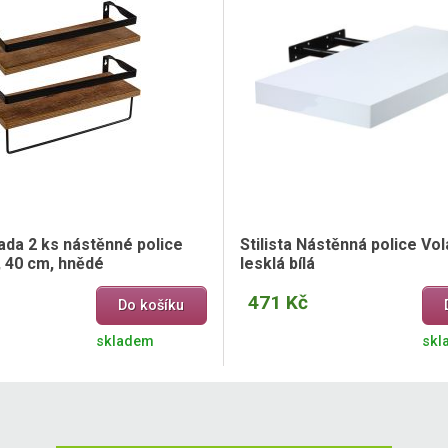
ada 2 ks nástěnné police
Stilista Nástěnná police Vol
, 40 cm, hnědé
lesklá bílá
471 Kč
Do košíku
skladem
skl