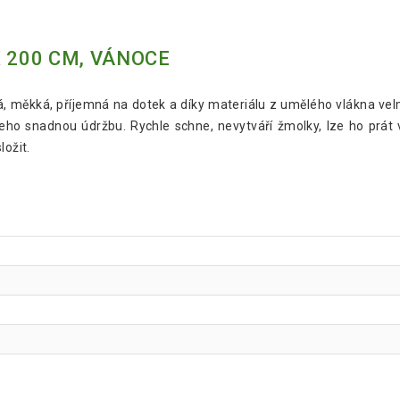
 200 CM, VÁNOCE
vá, měkká, příjemná na dotek a díky materiálu z umělého vlákna vel
 i jeho snadnou údržbu. Rychle schne, nevytváří žmolky, lze ho pr
ložit.