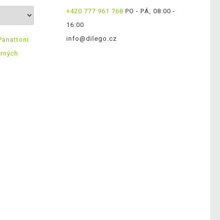
+420 777 961 768
PO - PÁ, 08:00 -
16:00
info@dilego.cz
Panattoni
ěrných