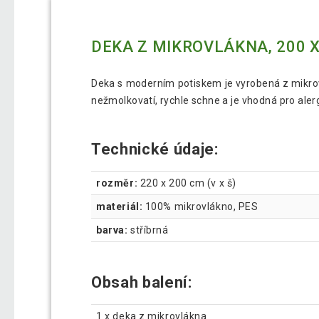
DEKA Z MIKROVLÁKNA, 200 X
Deka s moderním potiskem je vyrobená z mikrovlá
nežmolkovatí, rychle schne a je vhodná pro alerg
Technické údaje:
rozměr:
220 x 200 cm (v x š)
materiál:
100% mikrovlákno, PES
barva:
stříbrná
Obsah balení:
1 x deka z mikrovlákna