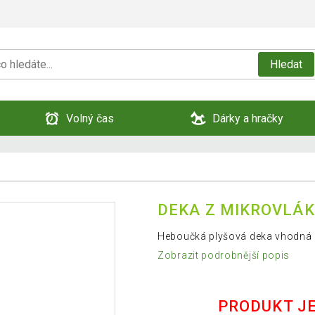
Hledat
Volný čas
Dárky a hračky
DEKA Z MIKROVLÁKN
Heboučká plyšová deka vhodná 
Zobrazit podrobnější popis
PRODUKT J