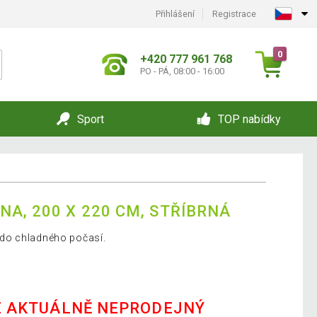
Přihlášení
Registrace
0
+420 777 961 768
PO - PÁ, 08:00 - 16:00
Sport
TOP nabídky
A, 200 X 220 CM, STŘÍBRNÁ
do chladného počasí.
E AKTUÁLNĚ NEPRODEJNÝ