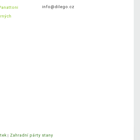
info@dilego.cz
Panattoni
ěrných
ytek
Zahradní párty stany