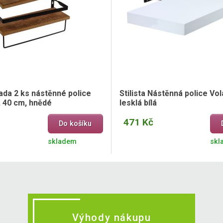
ada 2 ks nástěnné police
Stilista Nástěnná police Vol
, 40 cm, hnědé
lesklá bílá
471 Kč
Do košíku
skladem
skl
Výhody nákupu