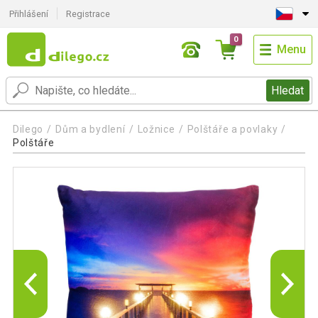
Přihlášení
Registrace
0
Menu
Hledat
Dilego
Dům a bydlení
Ložnice
Polštáře a povlaky
Polštáře