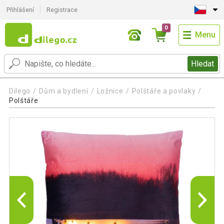
Přihlášení
Registrace
0
Menu
Hledat
Dilego
Dům a bydlení
Ložnice
Polštáře a povlaky
Polštáře