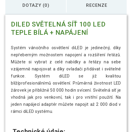
DOTAZY (0)
RECENZE
DILED SVĚTELNÁ SÍŤ 100 LED
TEPLE BÍLÁ + NAPÁJENÍ
Systém vánočního osvětlení diLED je jedinečný, díky
nepřeberným možnostem napojení a rozšíření řetězů.
Můžete si vybrat z celé nabídky a řetězy na sebe
vzájemně napojovat a díky ovladači přidávat i světelné
funkce. Systém diLED se již kvalitou
blížíprofesionálnímů osvětlení. Průměrná životnost LED
žárovek je přibližně 50 000 hodin svícení. Světelná síť je
vhodná jak pro venkovní, tak i pro vnitřní použití. Na
jeden napájecí adaptér můžete napojit až 2 000 diod v
rámci diLED systému.
Technické údaje: