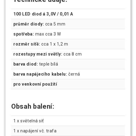
100 LED diod á 3,0V / 0,01 A
průměr diody:
cca 5 mm
spotřeba:
max cca 3 W
rozměr síťě:
cca 1 x 1,2 m
rozestupy mezi světly:
cca 8 cm
barva diod:
teple bílá
barva napájecího kabelu:
černá
pro venkovní použití
Obsah balení:
1 x světelná síť
1 x napájení vč. trafa