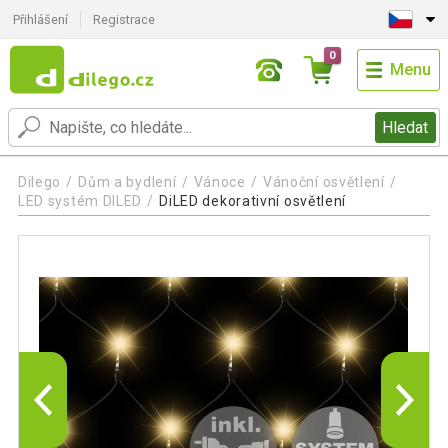
Přihlášení
Registrace
0
Menu
Hledat
Dilego
Dům a bydlení
Vánoce
Vánoční osvětlení
LED systém DILED
DiLED dekorativní osvětlení