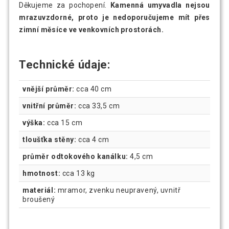
Děkujeme za pochopení.
Kamenná umyvadla nejsou
mrazuvzdorné, proto je nedoporučujeme mít přes
zimní měsíce ve venkovních prostorách.
Technické údaje
:
vnější průměr:
cca 40 cm
vnitřní průměr:
cca 33,5 cm
výška:
cca 15 cm
tloušťka stěny:
cca 4 cm
průměr odtokového kanálku:
4,5 cm
hmotnost:
cca 13 kg
materiál:
mramor, zvenku neupravený, uvnitř
broušený