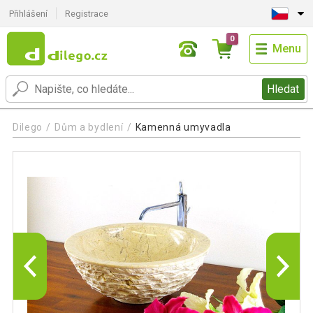
Přihlášení
Registrace
0
Menu
Hledat
Dilego
Dům a bydlení
Kamenná umyvadla