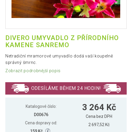
DIVERO UMYVADLO Z PŘÍRODNÍHO
KAMENE SANREMO
Netradiční mramorové umyvadlo dodá vaší koupelně
správný šmrnc.
Zobrazit podrobnější popis
ODESÍLÁME BĚHEM 24 HODIN!
3 264 Kč
Katalogové číslo:
D00676
Cena bez DPH
Cena dopravy od:
2 697,52 Kč
159 Kč