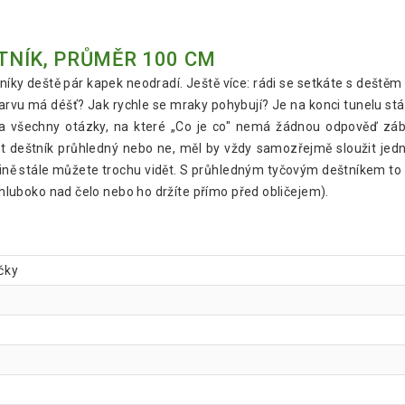
NÍK, PRŮMĚR 100 CM
ovníky deště pár kapek neodradí. Ještě více: rádi se setkáte s deštěm
u má déšť? Jak rychle se mraky pohybují? Je na konci tunelu stále
 na všechny otázky, na které „Co je co" nemá žádnou odpověď z
ýt deštník průhledný nebo ne, měl by vždy samozřejmě sloužit jed
rajině stále můžete trochu vidět. S průhledným tyčovým deštníkem to
e hluboko nad čelo nebo ho držíte přímo před obličejem).
ičky