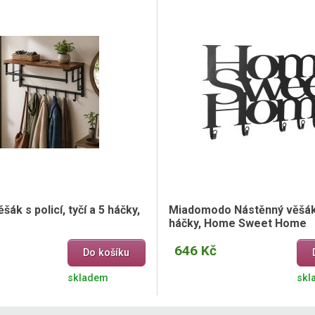
ák s policí, tyčí a 5 háčky,
Miadomodo Nástěnný věšák
háčky, Home Sweet Home
646 Kč
Do košíku
skladem
skl