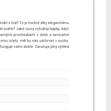
 tváří v tvář! To je možné díky elegantnímu
 světlo? Jaké vzory vytvářejí kapky, když
ábavnými procházkami v dešti a senzačně
nomu účelu: měl by nás udržovat v suchu.
 funguje velmi dobře. Zaručuje plný výhled