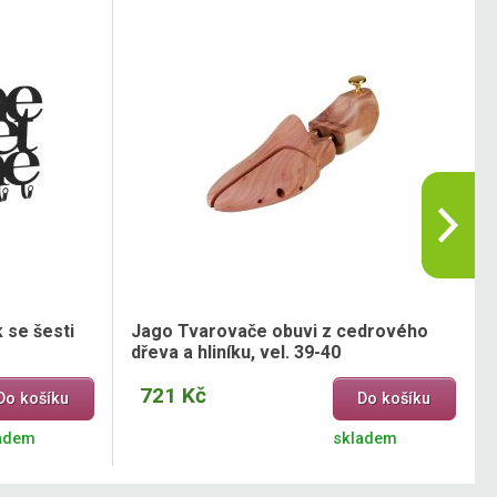
 se šesti
Jago Tvarovače obuvi z cedrového
dřeva a hliníku, vel. 39-40
721 Kč
Do košíku
Do košíku
adem
skladem