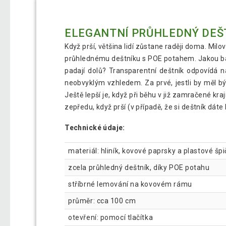
ELEGANTNÍ PRŮHLEDNÝ DEŠT
Když prší, většina lidí zůstane raději doma. Mil
průhlednému deštníku s POE potahem. Jakou barv
padají dolů? Transparentní deštník odpovídá
neobvyklým vzhledem. Za prvé, jestli by měl b
Ještě lepší je, když při běhu v již zamračené k
zepředu, když prší (v případě, že si deštník dát
Technické údaje:
materiál: hliník, kovové paprsky a plastové šp
zcela průhledný deštník, díky POE potahu
stříbrné lemování na kovovém rámu
průměr: cca 100 cm
otevření: pomocí tlačítka