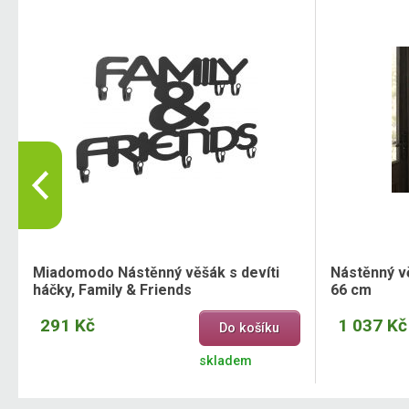
Miadomodo Nástěnný věšák s devíti
Nástěnný věš
háčky, Family & Friends
66 cm
291 Kč
1 037 Kč
Do košíku
skladem