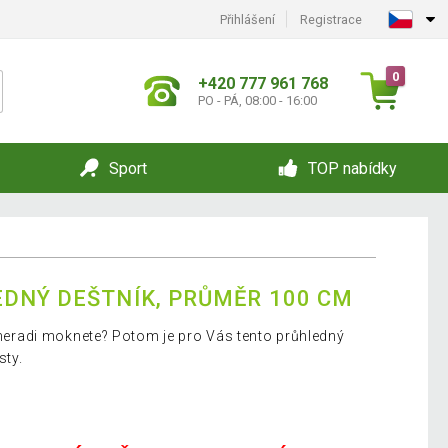
Přihlášení
Registrace
0
+420 777 961 768
PO - PÁ, 08:00 - 16:00
Sport
TOP nabídky
DNÝ DEŠTNÍK, PRŮMĚR 100 CM
e neradi moknete? Potom je pro Vás tento průhledný
sty.