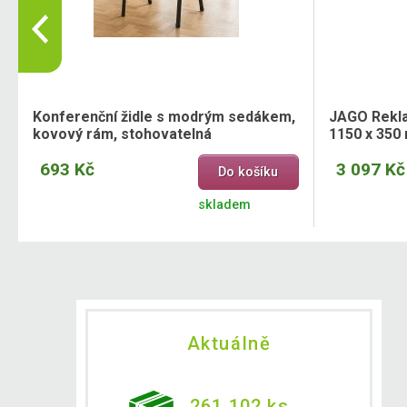
Konferenční židle s modrým sedákem,
JAGO Reklam
kovový rám, stohovatelná
1150 x 350
693 Kč
3 097 Kč
Do košíku
skladem
Aktuálně
261 102 ks