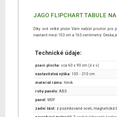
JAGO FLIPCHART TABULE N
Díky své velké ploše Vám nabízí prostor pro 
nastavit mezi 103 cm a 165 centimetry. Deska je
Technické údaje:
psací plocha:
cca 60 x 90 cm (š x v)
nastavitelná výška:
103 - 210 cm
materiál rámu:
hliník
rohy panelu:
ABS
panel:
MDF
zadní část:
z pozinkované oceli, magnetická 
povrchový materiál:
3-vrstvý lakovaný ocelov