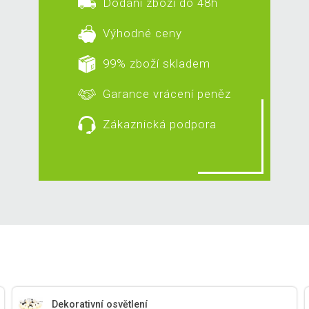
Dodání zboží do 48h
Výhodné ceny
99% zboží skladem
Garance vrácení peněz
Zákaznická podpora
Dekorativní osvětlení