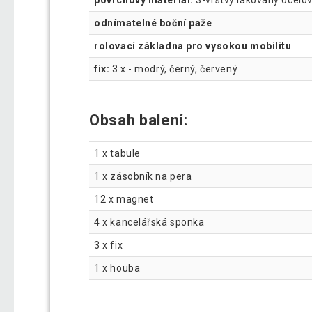
odnímatelné boční paže
rolovací základna pro vysokou mobilitu
fix:
3 x - modrý, černý, červený
Obsah balení:
1 x tabule
1 x zásobník na pera
12 x magnet
4 x kancelářská sponka
3 x fix
1 x houba