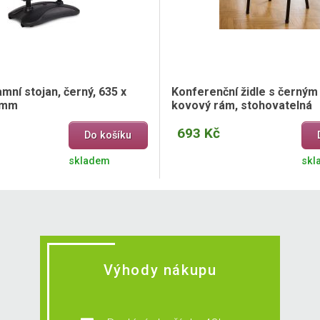
ní stojan, černý, 635 x
Konferenční židle s černý
 mm
kovový rám, stohovatelná
693 Kč
Do košíku
skladem
skl
Výhody nákupu