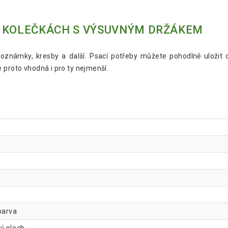
A KOLEČKÁCH S VÝSUVNÝM DRŽÁKEM
poznámky, kresby a další. Psací potřeby můžete pohodlně uložit 
 proto vhodná i pro ty nejmenší.
barva
ý plech