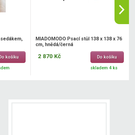
m sedákem,
MIADOMODO Psací stůl 138 x 138 x 76
cm, hnědá/černá
2 870 Kč
Do košíku
Do košíku
adem
skladem 4 ks