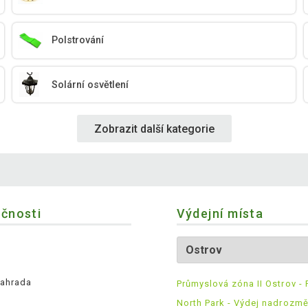
Polstrování
Solární osvětlení
Zobrazit další kategorie
ečnosti
Výdejní místa
ahrada
Průmyslová zóna II Ostrov - 
North Park - Výdej nadrozm