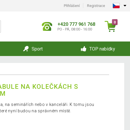
Přihlášení
Registrace
0
+420 777 961 768
PO - PÁ, 08:00 - 16:00
Sport
TOP nabídky
ABULE NA KOLEČKÁCH S
EM
a, na seminářích nebo v kanceláři. K tomu jsou
teré nyní budou na správném místě.