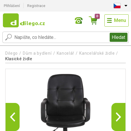
Přihlášení
Registrace
0
Menu
Hledat
Dilego
Dům a bydlení
Kancelář
Kancelářské židle
Klasické židle