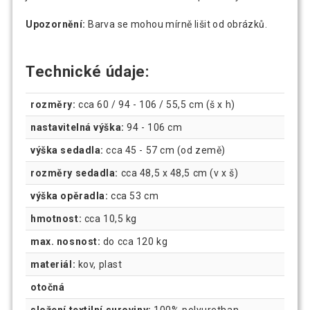
Upozornění:
Barva se mohou mírně lišit od obrázků.
Technické údaje:
rozměry:
cca 60 / 94 - 106 / 55,5 cm (š x h)
nastavitelná výška:
94 - 106 cm
výška sedadla:
cca 45 - 57 cm (od země)
rozměry sedadla:
cca 48,5 x 48,5 cm (v x š)
výška opěradla:
cca 53 cm
hmotnost:
cca 10,5 kg
max. nosnost:
do cca 120 kg
materiál:
kov, plast
otočná
složení textilní suroviny:
100% polyurethan