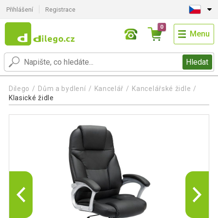
Přihlášení
Registrace
0
Menu
Hledat
Dilego
Dům a bydlení
Kancelář
Kancelářské židle
Klasické židle