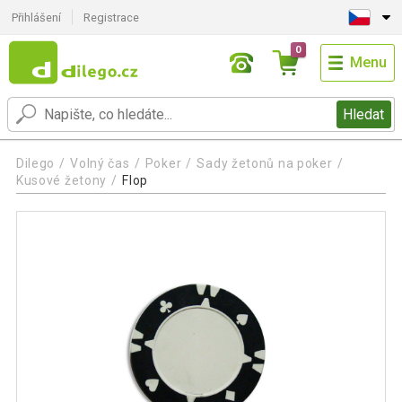
Přihlášení
Registrace
0
Menu
Hledat
Dilego
Volný čas
Poker
Sady žetonů na poker
Kusové žetony
Flop