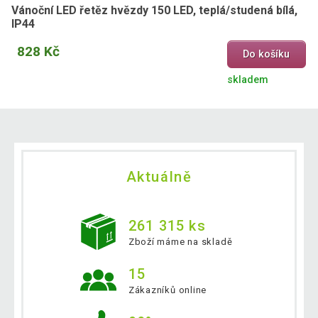
Vánoční LED řetěz hvězdy 150 LED, teplá/studená bílá,
IP44
828 Kč
Do košíku
skladem
Aktuálně
261 315 ks
Zboží máme na skladě
15
Zákazníků online