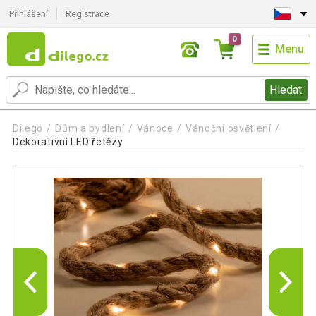
Přihlášení
Registrace
0
Menu
Hledat
Dilego
Dům a bydlení
Vánoce
Vánoční osvětlení
Dekorativní LED řetězy