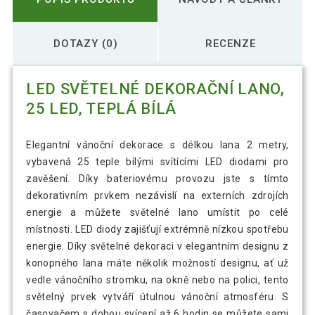
DOTAZY (0)
RECENZE
LED SVĚTELNÉ DEKORAČNÍ LANO,
25 LED, TEPLÁ BÍLÁ
Elegantní vánoční dekorace s délkou lana 2 metry,
vybavená 25 teple bílými svítícími LED diodami pro
zavěšení. Díky bateriovému provozu jste s tímto
dekorativním prvkem nezávislí na externích zdrojích
energie a můžete světelné lano umístit po celé
místnosti. LED diody zajišťují extrémně nízkou spotřebu
energie. Díky světelné dekoraci v elegantním designu z
konopného lana máte několik možností designu, ať už
vedle vánočního stromku, na okně nebo na polici, tento
světelný prvek vytváří útulnou vánoční atmosféru. S
časovačem s dobou svícení až 6 hodin se můžete sami