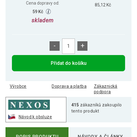
Cena dopravy od:
85,12 Kč
59 Kč
skladem
-
+
Přidat do košíku
Výrobce
Doprava a platba
Zákaznická
podpora
415
zákazníků zakoupilo
tento produkt
Návod k obsluze
POPIS PRODUKTU
NÁVODY A ČLÁNKY