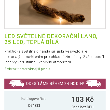
LED SVĚTELNÉ DEKORAČNÍ LANO,
25 LED, TEPLÁ BÍLÁ
Praktická světelná girlanda šíří jiskřivé světlo a je
dokonalým osvětlením pro chladné zimní dny. Světlo podél
lana vytváří útulnou vánoční atmosféru.
Zobrazit podrobnější popis
ODESÍLÁME BĚHEM 24 HODIN!
103 Kč
Katalogové číslo:
D74833
Cena bez DPH