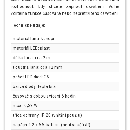
rozhodnout, kdy chcete zapnout osvětlení. Volně
volitelná funkce časovače nebo nepřetržitého osvětlení.
Technické údaje:
materiál lana: konopí
materiál LED: plast
délka lana: cca 2 m
tloušťka lana: cca 12 mm
počet LED diod: 25
barva diody: teplá bílá
časovač s dobou svícení 6 hodin
max.: 0,38 W
třída ochrany: IP 20 (vnitřní použití)
napájení: 2 x AA baterie (není součástí)