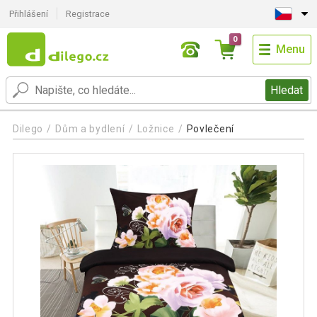
Přihlášení
Registrace
0
Menu
Hledat
Dilego
Dům a bydlení
Ložnice
Povlečení