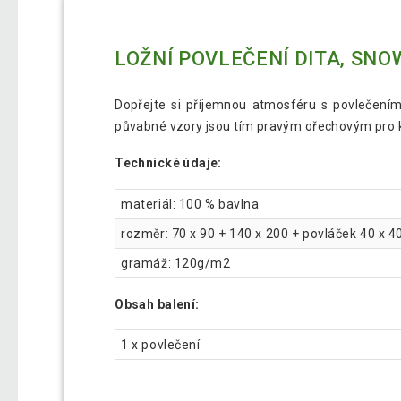
LOŽNÍ POVLEČENÍ DITA, SN
Dopřejte si příjemnou atmosféru s povlečením 
půvabné vzory jsou tím pravým ořechovým pro k
Technické údaje:
materiál: 100 % bavlna
rozměr: 70 x 90 + 140 x 200 + povláček 40 x 4
gramáž: 120g/m2
Obsah balení:
1 x povlečení