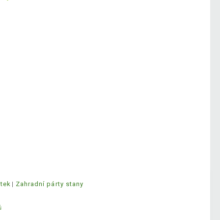
ytek
Zahradní párty stany
ů