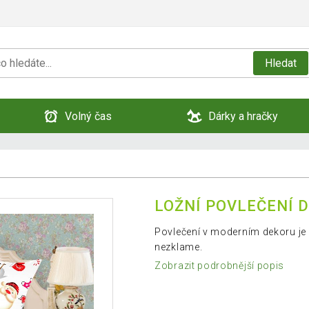
Hledat
Volný čas
Dárky a hračky
LOŽNÍ POVLEČENÍ 
Povlečení v moderním dekoru je 
nezklame.
Zobrazit podrobnější popis