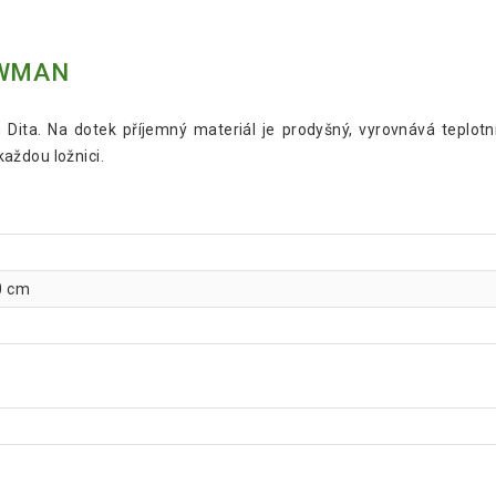
OWMAN
Dita. Na dotek příjemný materiál je prodyšný, vyrovnává teplotní
aždou ložnici.
0 cm