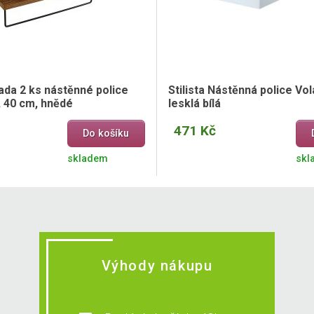
ada 2 ks nástěnné police
Stilista Nástěnná police Vol
, 40 cm, hnědé
lesklá bílá
471 Kč
Do košíku
skladem
skl
Výhody nákupu