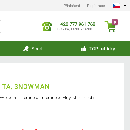
Přihlášení
Registrace
0
+420 777 961 768
PO - PÁ, 08:00 - 16:00
Sport
TOP nabídky
DITA, SNOWMAN
vyrobené z jemné a příjemné bavlny, která nikdy