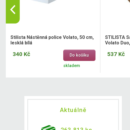
Stilista Nástěnná police Volato, 50 cm,
STILISTA S
lesklá bílá
Volato Duo
340 Kč
537 Kč
Do košíku
skladem
Aktuálně
263 813 ks