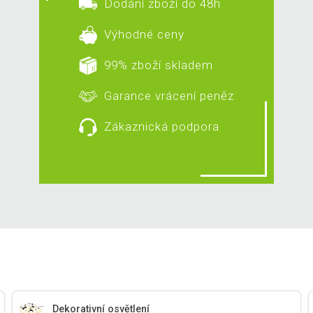
Dodání zboží do 48h
Výhodné ceny
99% zboží skladem
Garance vrácení peněz
Zákaznická podpora
Dekorativní osvětlení