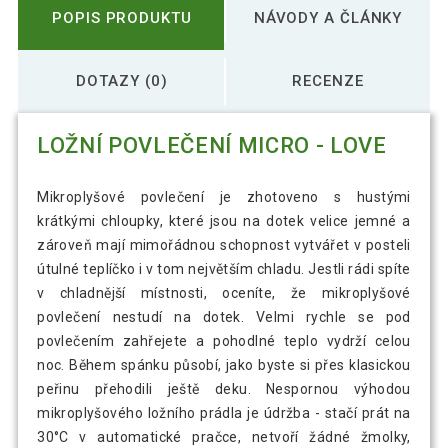
POPIS PRODUKTU
NÁVODY A ČLÁNKY
DOTAZY (0)
RECENZE
LOŽNÍ POVLEČENÍ MICRO - LOVE
Mikroplyšové povlečení je zhotoveno s hustými
krátkými chloupky, které jsou na dotek velice jemné a
zároveň mají mimořádnou schopnost vytvářet v posteli
útulné teplíčko i v tom největším chladu. Jestli rádi spíte
v chladnější místnosti, oceníte, že mikroplyšové
povlečení nestudí na dotek. Velmi rychle se pod
povlečením zahřejete a pohodlné teplo vydrží celou
noc. Během spánku působí, jako byste si přes klasickou
peřinu přehodili ještě deku. Nespornou výhodou
mikroplyšového ložního prádla je údržba - stačí prát na
30°C v automatické pračce, netvoří žádné žmolky,