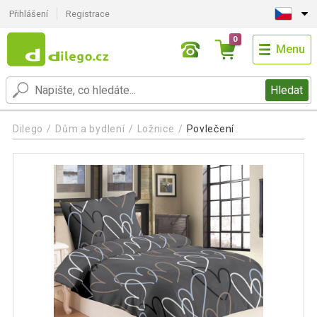
Přihlášení
Registrace
0
Menu
Hledat
Dilego
Dům a bydlení
Ložnice
Povlečení