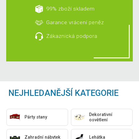
99% zboží skladem
Garance vrácení peněz
Zákaznická podpora
NEJHLEDANĚJŠÍ KATEGORIE
Dekorativní
Párty stany
osvětlení
Zahradní nábytek
Lehátka