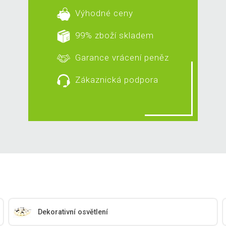
Výhodné ceny
99% zboží skladem
Garance vrácení peněz
Zákaznická podpora
Dekorativní osvětlení