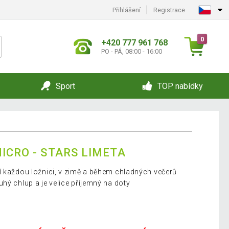
Přihlášení
Registrace
0
+420 777 961 768
PO - PÁ, 08:00 - 16:00
Sport
TOP nabídky
ICRO - STARS LIMETA
í každou ložnici, v zimě a během chladných večerů
hý chlup a je velice příjemný na doty