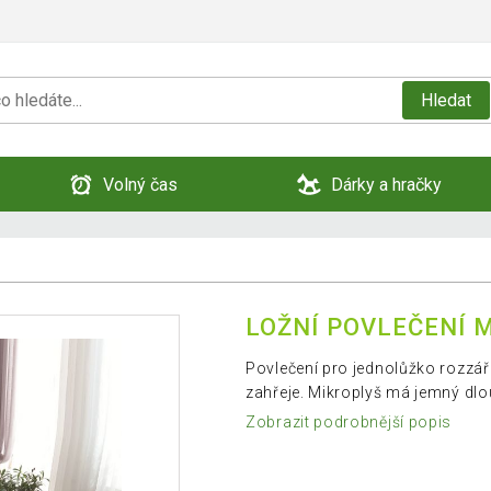
Hledat
Volný čas
Dárky a hračky
LOŽNÍ POVLEČENÍ M
Povlečení pro jednolůžko rozzář
zahřeje. Mikroplyš má jemný dlou
Zobrazit podrobnější popis