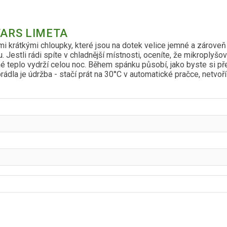
TARS LIMETA
i krátkými chloupky, které jsou na dotek velice jemné a zárove
u. Jestli rádi spíte v chladnější místnosti, oceníte, že mikroplyš
 teplo vydrží celou noc. Během spánku působí, jako byste si přes
la je údržba - stačí prát na 30°C v automatické pračce, netvoří