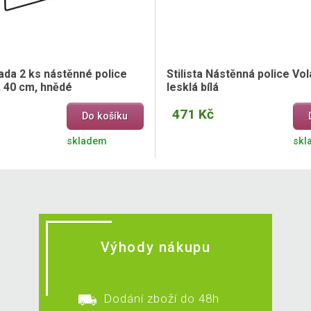
ada 2 ks nástěnné police
Stilista Nástěnná police Vol
, 40 cm, hnědé
lesklá bílá
471 Kč
Do košíku
skladem
skl
Výhody nákupu
Dodání zboží do 48h