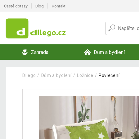
Časté dotazy
Blog
Kontakt
Zahrada
Dům a bydlení
Dilego
Dům a bydlení
Ložnice
Povlečení