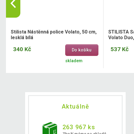
Stilista Nástěnná police Volato, 50 cm,
STILISTA S
lesklá bílá
Volato Duo
340 Kč
537 Kč
Do košíku
skladem
Aktuálně
263 967 ks
Zboží máme na skladě