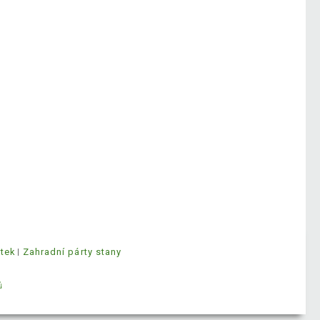
ytek
Zahradní párty stany
ů