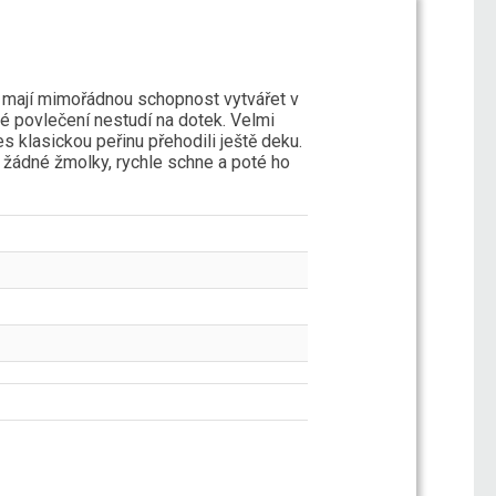
ň mají mimořádnou schopnost vytvářet v
ové povlečení nestudí na dotek. Velmi
 klasickou peřinu přehodili ještě deku.
 žádné žmolky, rychle schne a poté ho