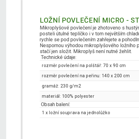
LOŽNÍ POVLEČENÍ MICRO - S
Mikroplyšové povlečení je zhotoveno s hustým
posteli útulné teplíčko i v tom největším chlad
rychle se pod povlečením zahřejete a pohodlné
Nespornou výhodou mikroplyšového ložního prád
stačí jen složit. Mikroplyš není nutné žehlit.
Technické údaje:
rozměr povlečení na polštář: 70 x 90 cm
rozměr povlečení na peřinu: 140 x 200 cm
gramáž: 230 g/m2
materiál: 100% polyester
Obsah balení:
1 x ložní souprava na jednolůžko