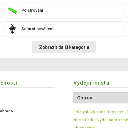
Polstrování
Solární osvětlení
Zobrazit další kategorie
ečnosti
Výdejní místa
ahrada
Průmyslová zóna II Ostrov - 
North Park - Výdej nadrozm
objednávek