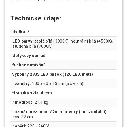
Technické údaje:
dvířka:
3
LED barvy:
teplá bílá (3000K), neutrální bílá (4500K),
studená bílá (7000K)
dotykový spínač
funkce stmívání
výkonný 2835 LED pásek (120 LED/metr)
rozměry:
100 x 60 x 13 cm (š x v x h)
tloušťka skla:
4 mm
hmotnost:
21,4 kg
rozměr mezi montážními otvory (horizontální):
cca. 82 cm
napětí:
220 - 240 V