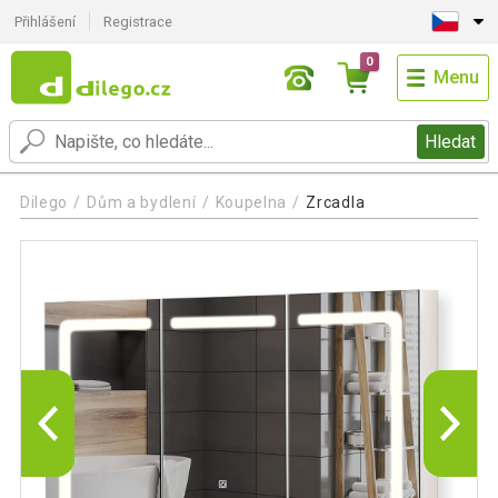
Přihlášení
Registrace
0
Menu
Hledat
Dilego
Dům a bydlení
Koupelna
Zrcadla