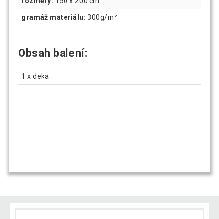
rozměry:
150 x 200 cm
gramáž materiálu:
300g/m²
Obsah balení:
1 x deka