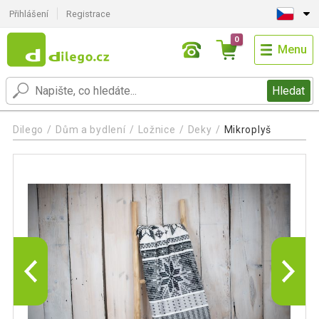
Přihlášení
Registrace
0
Menu
Hledat
Dilego
Dům a bydlení
Ložnice
Deky
Mikroplyš