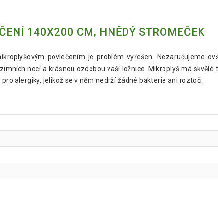
ČENÍ 140X200 CM, HNĚDÝ STROMEČEK
ikroplyšovým povlečením je problém vyřešen. Nezaručujeme ovš
imních nocí a krásnou ozdobou vaší ložnice. Mikroplyš má skvělé 
pro alergiky, jelikož se v něm nedrží žádné bakterie ani roztoči.