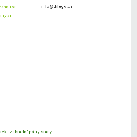
info@dilego.cz
Panattoni
ěrných
ytek
Zahradní párty stany