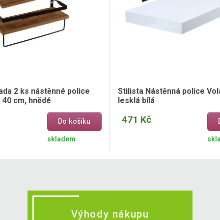
ada 2 ks nástěnné police
Stilista Nástěnná police Vol
, 40 cm, hnědé
lesklá bílá
471 Kč
Do košíku
skladem
skl
Výhody nákupu