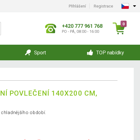
Přihlášení
Registrace
0
+420 777 961 768
PO - PÁ, 08:00 - 16:00
Sport
TOP nabídky
NÍ POVLEČENÍ 140X200 CM,
o chladnějšího období.