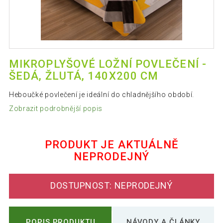
MIKROPLYŠOVÉ LOŽNÍ POVLEČENÍ -
ŠEDÁ, ŽLUTÁ, 140X200 CM
Heboučké povlečení je ideální do chladnějšího období.
Zobrazit podrobnější popis
PRODUKT JE AKTUÁLNĚ
NEPRODEJNÝ
DOSTUPNOST: NEPRODEJNÝ
POPIS PRODUKTU
NÁVODY A ČLÁNKY