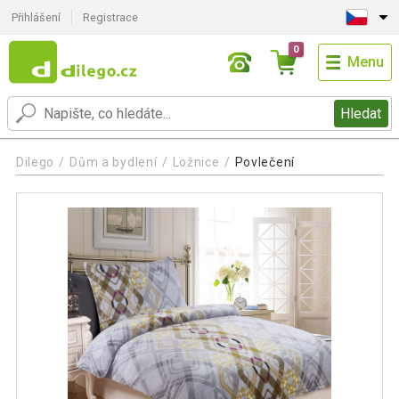
Přihlášení
Registrace
0
Menu
Hledat
Dilego
Dům a bydlení
Ložnice
Povlečení