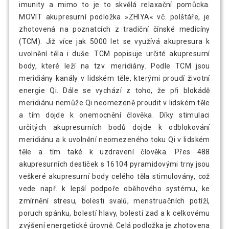
imunity a mimo to je to skvělá relaxační pomůcka.
MOVIT akupresurní podložka »ZHIYA« vč. polštáře, je
zhotovená na poznatcích z tradiční čínské medicíny
(TCM). Již více jak 5000 let se využívá akupresura k
uvolnění těla i duše. TCM popisuje určité akupresurní
body, které leží na tzv. meridiány. Podle TCM jsou
meridiány kanály v lidském těle, kterými proudí životní
energie Qi. Dále se vychází z toho, že při blokádě
meridiánu nemůže Qi neomezeně proudit v lidském těle
a tím dojde k onemocnění člověka. Díky stimulaci
určitých akupresurních bodů dojde k odblokování
meridiánu a k uvolnění neomezeného toku Qi v lidském
těle a tím také k uzdravení člověka. Přes 488
akupresurních destiček s 16104 pyramidovými trny jsou
veškeré akupresurní body celého těla stimulovány, což
vede např. k lepší podpoře oběhového systému, ke
zmírnění stresu, bolesti svalů, menstruačních potíží,
poruch spánku, bolestí hlavy, bolestí zad a k celkovému
zvýšení energetické úrovně. Celá podložka je zhotovena