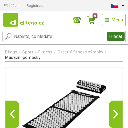
Přihlášení
Registrace
0
Menu
Hledat
Dilego
Sport
Fitness
Ostatní fitness výrobky
Masážní pomůcky