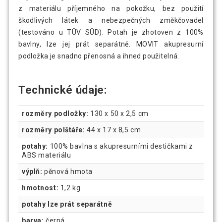
z materiálu příjemného na pokožku, bez použití
škodlivých látek a nebezpečných změkčovadel
(testováno u TÜV SÜD). Potah je zhotoven z 100%
bavlny, lze jej prát separátně. MOVIT akupresurní
podložka je snadno přenosná a ihned použitelná.
Technické údaje:
rozměry podložky:
130 x 50 x 2,5 cm
rozměry polštáře:
44 x 17 x 8,5 cm
potahy:
100% bavlna s akupresurními destičkami z
ABS materiálu
výplň:
pěnová hmota
hmotnost:
1,2 kg
potahy lze prát separátně
barva:
černá