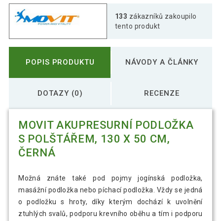
MOVIT Akupresurní podložka s
133
zákazníků zakoupilo
880 Kč
polštářem, 130x50 cm, oranžová
tento produkt
MOVIT Akupresurní podložka s
1 918 Kč
POPIS PRODUKTU
NÁVODY A ČLÁNKY
polštářem, 130x50 cm, petrolej
DOTAZY (0)
RECENZE
MOVIT Akupresurní podložka s
1 360 Kč
polštářem, 130x50 cm, sv. modrá
MOVIT AKUPRESURNÍ PODLOŽKA
S POLŠTÁŘEM, 130 X 50 CM,
ČERNÁ
Možná znáte také pod pojmy jogínská podložka,
masážní podložka nebo píchací podložka. Vždy se jedná
o podložku s hroty, díky kterým dochází k uvolnění
ztuhlých svalů, podporu krevního oběhu a tím i podporu