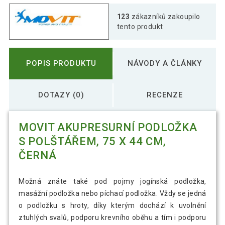
MOVIT Akupresurní podložka s
123
zákazníků zakoupilo
1 321 Kč
polštářem, 75 x 44 cm, tyrkys
tento produkt
MOVIT Akupresurní podložka s
1 166 Kč
POPIS PRODUKTU
NÁVODY A ČLÁNKY
polštářem, 75 x 44 cm, zelená
DOTAZY (0)
RECENZE
MOVIT AKUPRESURNÍ PODLOŽKA
S POLŠTÁŘEM, 75 X 44 CM,
ČERNÁ
Možná znáte také pod pojmy jogínská podložka,
masážní podložka nebo píchací podložka. Vždy se jedná
o podložku s hroty, díky kterým dochází k uvolnění
ztuhlých svalů, podporu krevního oběhu a tím i podporu