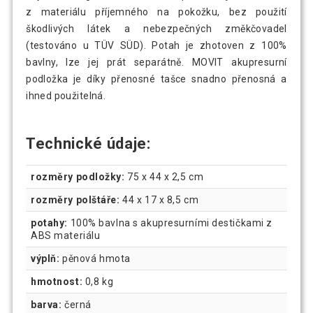
z materiálu příjemného na pokožku, bez použití
škodlivých látek a nebezpečných změkčovadel
(testováno u TÜV SÜD). Potah je zhotoven z 100%
bavlny, lze jej prát separátně. MOVIT akupresurní
podložka je díky přenosné tašce snadno přenosná a
ihned použitelná.
Technické údaje:
rozměry podložky:
75 x 44 x 2,5 cm
rozměry polštáře:
44 x 17 x 8,5 cm
potahy:
100% bavlna s akupresurními destičkami z
ABS materiálu
výplň:
pěnová hmota
hmotnost:
0,8 kg
barva:
černá