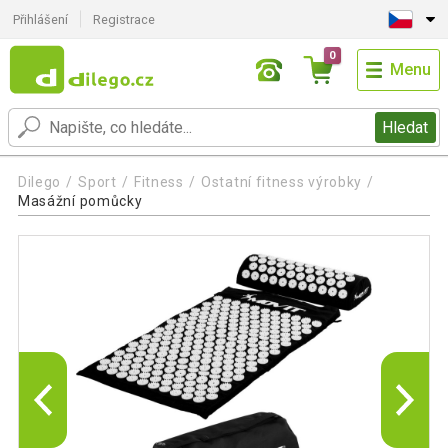
Přihlášení
Registrace
0
Menu
Hledat
Dilego
Sport
Fitness
Ostatní fitness výrobky
Masážní pomůcky