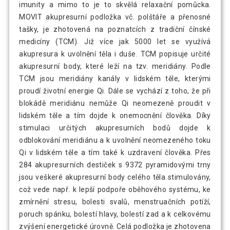
imunity a mimo to je to skvělá relaxační pomůcka.
MOVIT akupresurní podložka vč. polštáře a přenosné
tašky, je zhotovená na poznatcích z tradiční čínské
medicíny (TCM). Již více jak 5000 let se využívá
akupresura k uvolnění těla i duše. TCM popisuje určité
akupresurní body, které leží na tzv. meridiány. Podle
TCM jsou meridiány kanály v lidském těle, kterými
proudí životní energie Qi. Dále se vychází z toho, že při
blokádě meridiánu nemůže Qi neomezeně proudit v
lidském těle a tím dojde k onemocnění člověka. Díky
stimulaci určitých akupresurních bodů dojde k
odblokování meridiánu a k uvolnění neomezeného toku
Qi v lidském těle a tím také k uzdravení člověka. Přes
284 akupresurních destiček s 9372 pyramidovými trny
jsou veškeré akupresurní body celého těla stimulovány,
což vede např. k lepší podpoře oběhového systému, ke
zmírnění stresu, bolesti svalů, menstruačních potíží,
poruch spánku, bolestí hlavy, bolestí zad a k celkovému
zvýšení energetické úrovně. Celá podložka je zhotovena