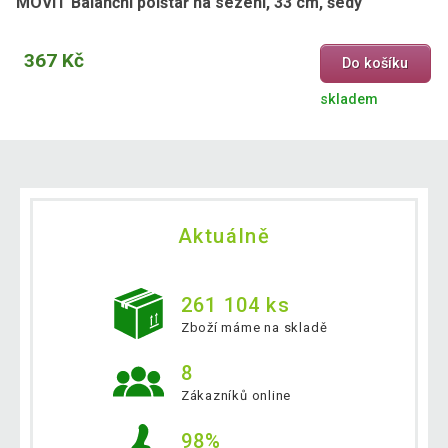
MOVIT Balanční polštář na sezení, 33 cm, šedý
367 Kč
Do košíku
skladem
Aktuálně
261 104 ks
Zboží máme na skladě
8
Zákazníků online
98%