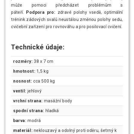
může pomoci předcházet problémům s
páteří.
Podpora
pro:
zdravé polohy vsedě, optimální
trénink zádových svalů neustálou změnou polohy sedu,
cvičební zařízení pro rovnováhu a pro posilovací cvičení.
Technické údaje:
rozměry:
38 x 7 cm
hmotnost:
1,5 kg
nosnost:
cca 500 kg
ventil:
jehlový
vrchní strana:
masážní body
spodní strana:
hladká
barva:
modrá
materiál:
neklouzavý a odolný proti oděru, šetrný k