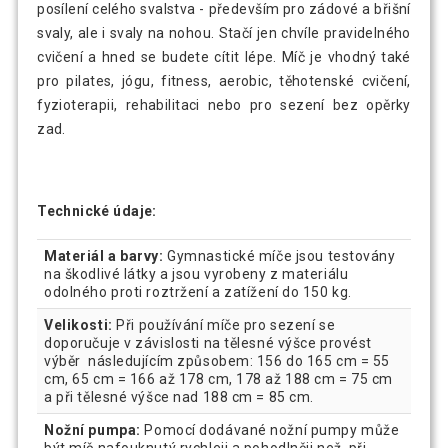
posílení celého svalstva - především pro zádové a břišní
svaly, ale i svaly na nohou. Stačí jen chvíle pravidelného
cvičení a hned se budete cítit lépe. Míč je vhodný také
pro pilates, jógu, fitness, aerobic, těhotenské cvičení,
fyzioterapii, rehabilitaci nebo pro sezení bez opěrky
zad.
Technické údaje:
Materiál a barvy:
Gymnastické míče jsou testovány
na škodlivé látky a jsou vyrobeny z materiálu
odolného proti roztržení a zatížení do 150 kg.
Velikosti:
Při používání míče pro sezení se
doporučuje v závislosti na tělesné výšce provést
výběr následujícím způsobem: 156 do 165 cm = 55
cm, 65 cm = 166 až 178 cm, 178 až 188 cm = 75 cm
a při tělesné výšce nad 188 cm = 85 cm.
Nožní pumpa:
Pomocí dodávané nožní pumpy může