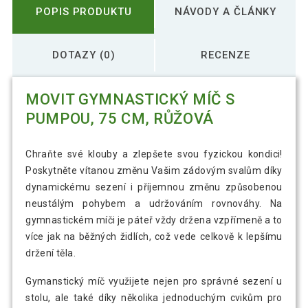
POPIS PRODUKTU
NÁVODY A ČLÁNKY
DOTAZY (0)
RECENZE
MOVIT GYMNASTICKÝ MÍČ S
PUMPOU, 75 CM, RŮŽOVÁ
Chraňte své klouby a zlepšete svou fyzickou kondici!
Poskytněte vítanou změnu Vašim zádovým svalům díky
dynamickému sezení i příjemnou změnu způsobenou
neustálým pohybem a udržováním rovnováhy. Na
gymnastickém míči je páteř vždy držena vzpřímeně a to
více jak na běžných židlích, což vede celkově k lepšímu
držení těla.
Gymanstický míč využijete nejen pro správné sezení u
stolu, ale také díky několika jednoduchým cvikům pro