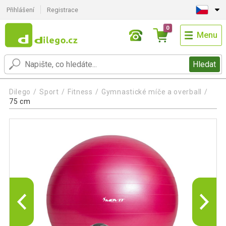
Přihlášení
Registrace
0
Menu
Hledat
Dilego
Sport
Fitness
Gymnastické míče a overball
75 cm