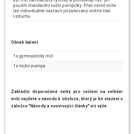
být míč nafouknutý rychleji a pohodlněji než při
použití standardní ruční pumpičky. Přes ventil míče
lze individuálně nastavit požadovaný vnitřní tlak
vzduchu.
Obsah balení:
1x gymnastický míč
1x nožní pumpa
Základní doporučené cviky pro cvičení na velkém
míči najdete v návodu k obsluze, který je ke stažení v
záložce "Návody a související články" viz výše.