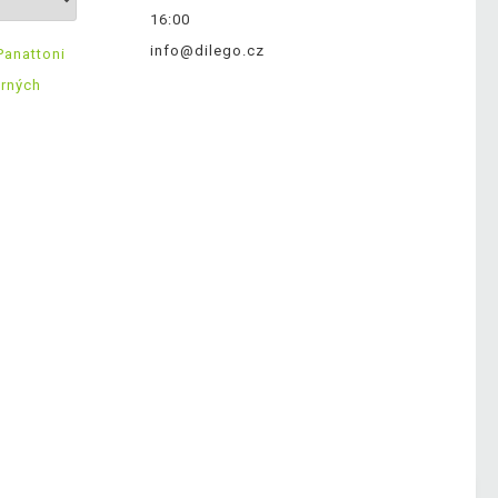
16:00
info@dilego.cz
Panattoni
ěrných