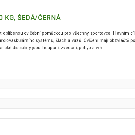
0 KG, ŠEDÁ/ČERNÁ
 let oblíbenou cvičební pomůckou pro všechny sportovce. Hlavním cí
 kardiovaskulárního systému, šlach a vazů. Cvičení mají obzvláště pozi
asické disciplíny jsou: houpání, zvedání, pohyb a vrh.