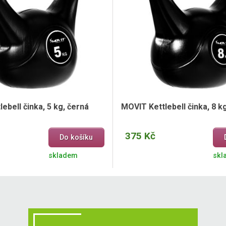
ebell činka, 5 kg, černá
MOVIT Kettlebell činka, 8 k
375 Kč
Do košíku
skladem
skl