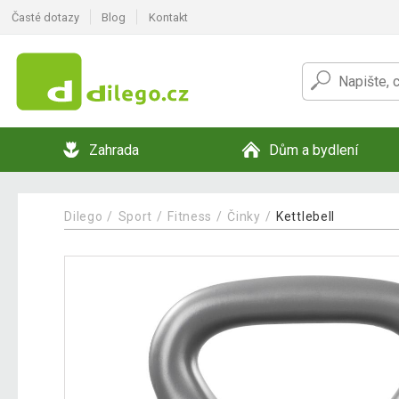
Časté dotazy
Blog
Kontakt
Zahrada
Dům a bydlení
Dilego
Sport
Fitness
Činky
Kettlebell