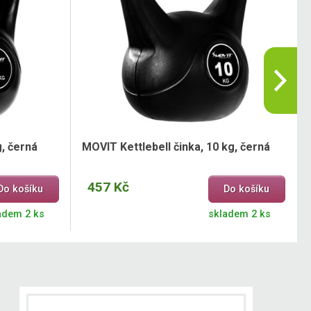
g, černá
MOVIT Kettlebell činka, 10 kg, černá
457 Kč
Do košíku
Do košíku
adem 2 ks
skladem 2 ks